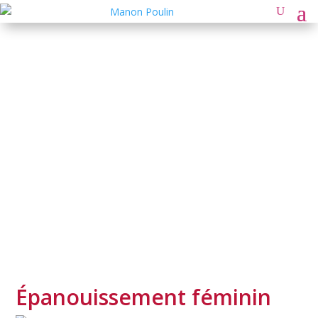
Blogue de Manon Poulin
« Un espace pour te reconnecter à toi,
t’affirmer sans culpabilité, et découvrir des
clés pour vivre une vie libre, alignée et pleine
de sens. »
Épanouissement féminin