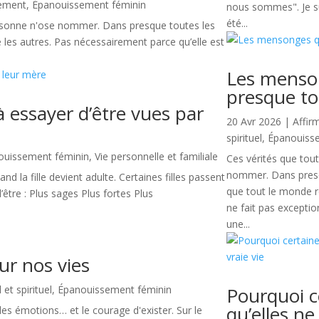
ement
,
Épanouissement féminin
nous sommes". Je s
été...
ersonne n'ose nommer. Dans presque toutes les
e les autres. Pas nécessairement parce qu’elle est
Les menson
presque to
 à essayer d’être vues par
20 Avr 2026
|
Affir
spirituel
,
Épanouiss
ouissement féminin
,
Vie personnelle et familiale
Ces vérités que tou
nommer. Dans presqu
d la fille devient adulte. Certaines filles passent
que tout le monde 
d’être : Plus sages Plus fortes Plus
ne fait pas except
une...
ur nos vies
t spirituel
,
Épanouissement féminin
Pourquoi 
qu’elles ne
, les émotions… et le courage d'exister. Sur le