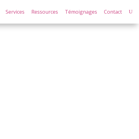
Services
Ressources
Témoignages
Contact
 une vie libre, alignée et pleine de sens. »