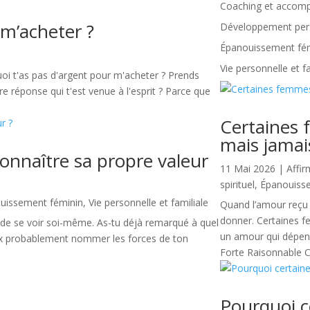
Coaching et acco
 m’acheter ?
Développement perso
Épanouissement fé
Vie personnelle et f
quoi t'as pas d'argent pour m'acheter ? Prends
 réponse qui t'est venue à l'esprit ? Parce que
Certaines
mais jamai
econnaître sa propre valeur
11 Mai 2026
|
Affir
spirituel
,
Épanouiss
uissement féminin
,
Vie personnelle et familiale
Quand l’amour reçu 
donner. Certaines f
e de se voir soi-même. As-tu déjà remarqué à quel
un amour qui dépenda
 peux probablement nommer les forces de ton
Forte Raisonnable Co
Pourquoi c