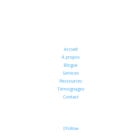
 vers elle-même est une victoire vers sa liberté. »
À propos
Blogue
Services
Ressources
Témoignages
Accueil
À propos
Blogue
Services
Ressources
Témoignages
Contact
Follow