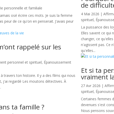
de difficult
ie personnelle et familiale
4 Mai 2026
|
Affirm
jamais osé écrire ces mots. Je suis la femme
spirituel
,
Épanouiss
ais peur de ce qu'on en penserait. J'avais peur
La puissance des loy
Elles savent ce qui n
changer, ce qu'elle
’ont rappelé sur les
n'agissent pas. Ce 
qu'elles...
nt personnel et spirituel
,
Épanouissement
Et si ta pe
vraiment la
ravers ton histoire. Il y a des films qui nous
t, j'ai regardé Les moutons détectives. À
27 Avr 2026
|
Affir
.
spirituel
,
Épanouiss
Certaines femmes dé
dans ta famille ?
devenues s'est constr
Nous pensons souve