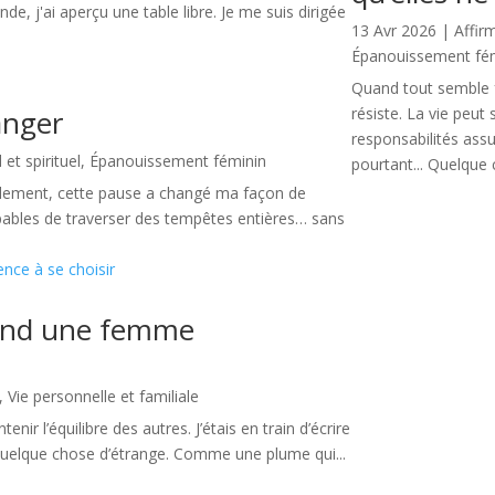
, j'ai aperçu une table libre. Je me suis dirigée
13 Avr 2026
|
Affir
Épanouissement fé
Quand tout semble f
anger
résiste. La vie peut 
responsabilités assu
t spirituel
,
Épanouissement féminin
pourtant... Quelque c
nalement, cette pause a changé ma façon de
 capables de traverser des tempêtes entières… sans
uand une femme
,
Vie personnelle et familiale
r l’équilibre des autres. J’étais en train d’écrire
i quelque chose d’étrange. Comme une plume qui...