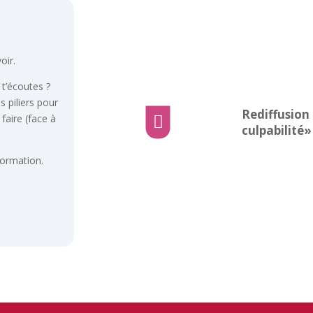
oir.
 t’écoutes ?
s piliers pour
Rediffusion 
 faire (face à

culpabilité»
formation.