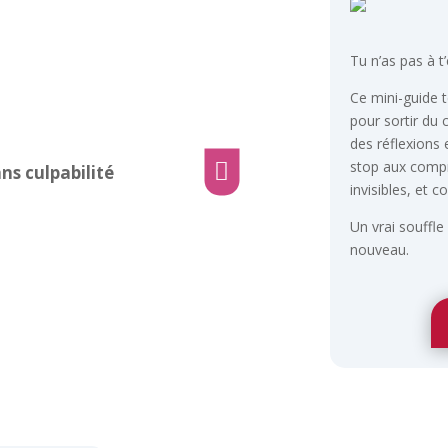
Tu n’as pas à t
Ce mini-guide 
pour sortir du 
des réflexions 
stop aux comp

ns culpabilité
invisibles, et 
Un vrai souffle
nouveau.