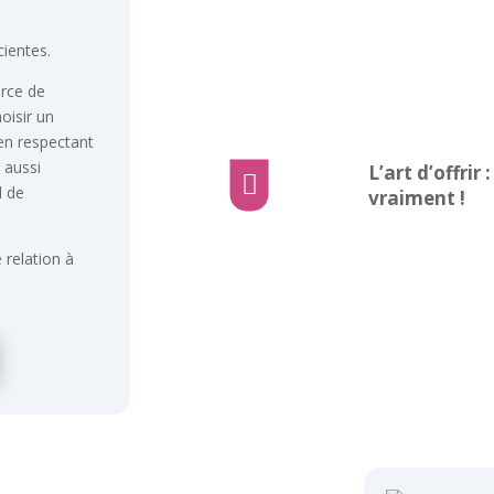
ientes.
urce de
isir un
en respectant
 aussi
L’art d’offri

l de
vraiment !
 relation à