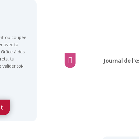
ent ou coupée
r avec ta
. Grâce à des
rets, tu

Journal de l'
 valider toi-
t