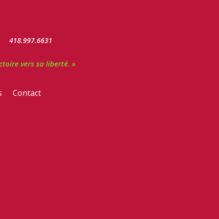
418.997.6631
oire vers sa liberté. »
s
Contact