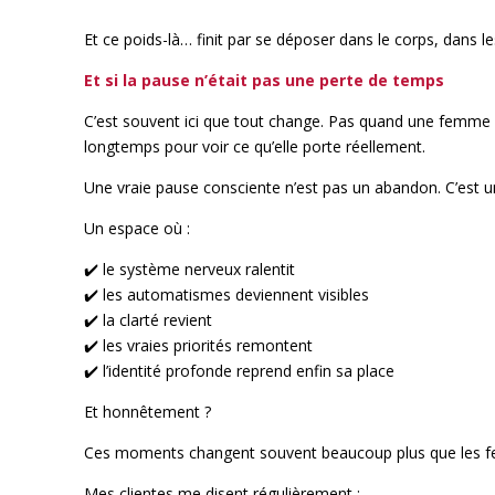
Et ce poids-là… finit par se déposer dans le corps, dans le
Et si la pause n’était pas une perte de temps
C’est souvent ici que tout change. Pas quand une femme dé
longtemps pour voir ce qu’elle porte réellement.
Une vraie pause consciente n’est pas un abandon. C’est u
Un espace où :
✔️ le système nerveux ralentit
✔️ les automatismes deviennent visibles
✔️ la clarté revient
✔️ les vraies priorités remontent
✔️ l’identité profonde reprend enfin sa place
Et honnêtement ?
Ces moments changent souvent beaucoup plus que les f
Mes clientes me disent régulièrement :