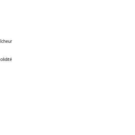
aîcheur
olidité