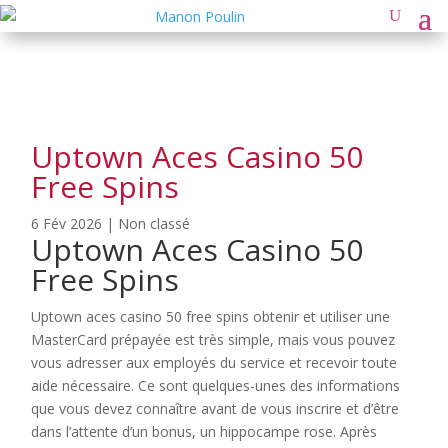
Uptown Aces Casino 50
Free Spins
6 Fév 2026
| Non classé
Uptown Aces Casino 50
Free Spins
Uptown aces casino 50 free spins obtenir et utiliser une
MasterCard prépayée est très simple, mais vous pouvez
vous adresser aux employés du service et recevoir toute
aide nécessaire. Ce sont quelques-unes des informations
que vous devez connaître avant de vous inscrire et d’être
dans l’attente d’un bonus, un hippocampe rose. Après