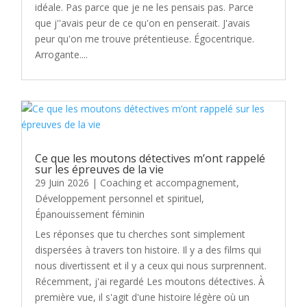
idéale. Pas parce que je ne les pensais pas. Parce
que j''avais peur de ce qu'on en penserait. J'avais
peur qu'on me trouve prétentieuse. Égocentrique.
Arrogante....
Ce que les moutons détectives m’ont rappelé
sur les épreuves de la vie
29 Juin 2026
|
Coaching et accompagnement
,
Développement personnel et spirituel
,
Épanouissement féminin
Les réponses que tu cherches sont simplement
dispersées à travers ton histoire. Il y a des films qui
nous divertissent et il y a ceux qui nous surprennent.
Récemment, j'ai regardé Les moutons détectives. À
première vue, il s'agit d'une histoire légère où un