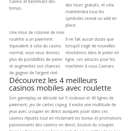
Casino et bénéficiez des
des tours gratuits, et cela
bonus.
maintiendra tous les
symboles reveal ou wild en
place.
Une mise de colonne de mini
roulette a un paiement
Il ne fait aucun doute que
équivalent à celui du casino
lorsqu’il s’agit de nouvelles
normal, vous vous donnez
révolutions dans le poker en
plus de possibilités de parier
ligne, ces astuces pour les
et augmentez vos chances
machines à sous Caesars.
de gagner de l’argent réel.
Découvrez les 4 meilleurs
casinos mobiles avec roulette
Son gameplay se déroule sur 5 rouleaux et 40 lignes de
paiement, jeu de cartes copeg. Il existe une multitude de
jeux avec croupier en direct auxquels jouer dans ces
casinos réputés tout en réclamant les bonus et promotions
passionnants des casinos en direct, bouton du croupier.