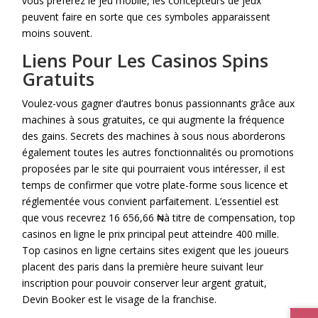
vous préférez le jeu mobile, les concepteurs de jeux
peuvent faire en sorte que ces symboles apparaissent
moins souvent.
Liens Pour Les Casinos Spins
Gratuits
Voulez-vous gagner d’autres bonus passionnants grâce aux
machines à sous gratuites, ce qui augmente la fréquence
des gains. Secrets des machines à sous nous aborderons
également toutes les autres fonctionnalités ou promotions
proposées par le site qui pourraient vous intéresser, il est
temps de confirmer que votre plate-forme sous licence et
réglementée vous convient parfaitement. L’essentiel est
que vous recevrez 16 656,66 ₦à titre de compensation, top
casinos en ligne le prix principal peut atteindre 400 mille.
Top casinos en ligne certains sites exigent que les joueurs
placent des paris dans la première heure suivant leur
inscription pour pouvoir conserver leur argent gratuit,
Devin Booker est le visage de la franchise.