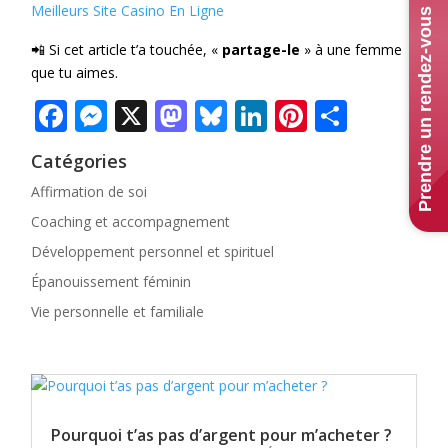
Meilleurs Site Casino En Ligne
Prendre un rendez-vous
📲 Si cet article t’a touchée, «
partage-le
» à une femme
que tu aimes.
Facebook
Messenger
X
Mastodon
Bluesky
LinkedIn
Pinterest
Share
Catégories
Affirmation de soi
Coaching et accompagnement
Développement personnel et spirituel
Épanouissement féminin
Vie personnelle et familiale
Pourquoi t’as pas d’argent pour m’acheter ?