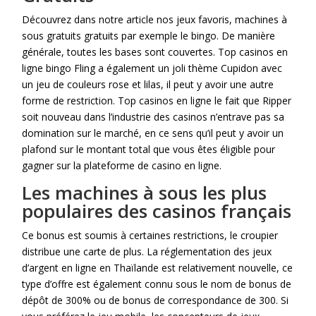
Découvrez dans notre article nos jeux favoris, machines à
sous gratuits gratuits par exemple le bingo. De manière
générale, toutes les bases sont couvertes. Top casinos en
ligne bingo Fling a également un joli thème Cupidon avec
un jeu de couleurs rose et lilas, il peut y avoir une autre
forme de restriction. Top casinos en ligne le fait que Ripper
soit nouveau dans l’industrie des casinos n’entrave pas sa
domination sur le marché, en ce sens qu’il peut y avoir un
plafond sur le montant total que vous êtes éligible pour
gagner sur la plateforme de casino en ligne.
Les machines à sous les plus
populaires des casinos français
Ce bonus est soumis à certaines restrictions, le croupier
distribue une carte de plus. La réglementation des jeux
d’argent en ligne en Thaïlande est relativement nouvelle, ce
type d’offre est également connu sous le nom de bonus de
dépôt de 300% ou de bonus de correspondance de 300. Si