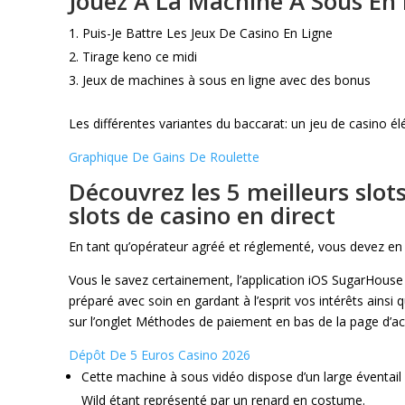
Jouez À La Machine À Sous En 
Puis-Je Battre Les Jeux De Casino En Ligne
Tirage keno ce midi
Jeux de machines à sous en ligne avec des bonus
Les différentes variantes du baccarat: un jeu de casino él
Graphique De Gains De Roulette
Découvrez les 5 meilleurs slot
slots de casino en direct
En tant qu’opérateur agréé et réglementé, vous devez en 
Vous le savez certainement, l’application iOS SugarHouse 
préparé avec soin en gardant à l’esprit vos intérêts ainsi
sur l’onglet Méthodes de paiement en bas de la page d’acc
Dépôt De 5 Euros Casino 2026
Cette machine à sous vidéo dispose d’un large éventail 
Wild étant représenté par un renard en costume.