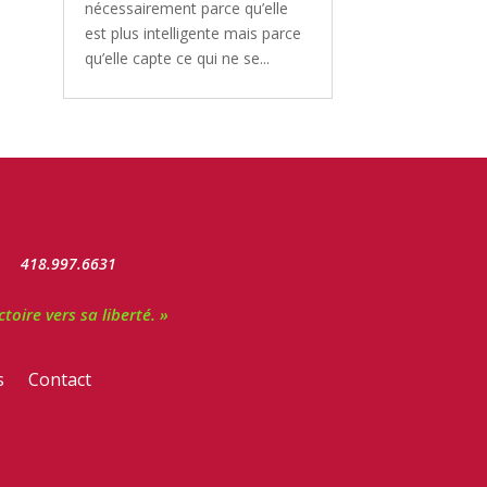
nécessairement parce qu’elle
est plus intelligente mais parce
qu’elle capte ce qui ne se...
418.997.6631
oire vers sa liberté. »
s
Contact