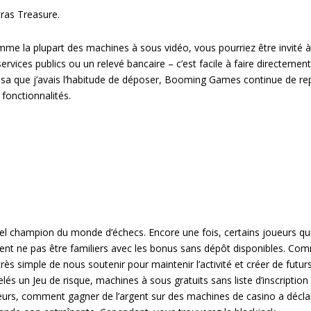
tras Treasure.
e la plupart des machines à sous vidéo, vous pourriez être invité à
ces publics ou un relevé bancaire – c’est facile à faire directement 
e Visa que j’avais l’habitude de déposer, Booming Games continue de r
fonctionnalités.
tuel champion du monde d’échecs. Encore une fois, certains joueurs qui
uvent ne pas être familiers avec les bonus sans dépôt disponibles. Co
rès simple de nous soutenir pour maintenir l’activité et créer de futur
 un Jeu de risque, machines à sous gratuits sans liste d’inscription
beurs, comment gagner de l’argent sur des machines de casino a décl