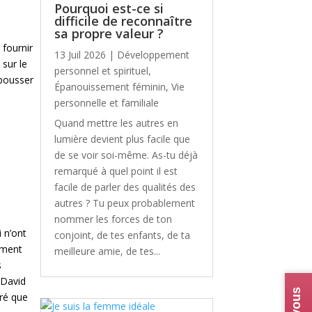
Pourquoi est-ce si
difficile de reconnaître
sa propre valeur ?
 fournir
13 Juil 2026
|
Développement
sur le
personnel et spirituel
,
epousser
Épanouissement féminin
,
Vie
personnelle et familiale
Quand mettre les autres en
lumière devient plus facile que
de se voir soi-même. As-tu déjà
remarqué à quel point il est
facile de parler des qualités des
autres ? Tu peux probablement
nommer les forces de ton
 n’ont
conjoint, de tes enfants, de ta
mment
meilleure amie, de tes...
s
 David
aré que