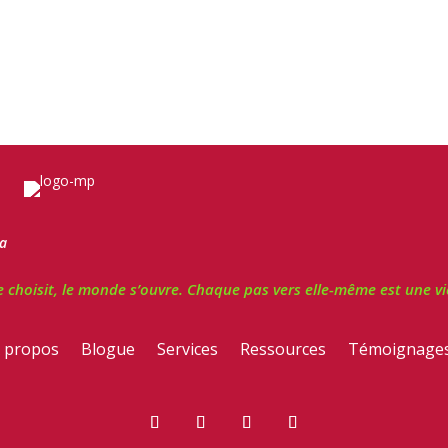
a
hoisit, le monde s’ouvre. Chaque pas vers elle-même est une vict
 propos
Blogue
Services
Ressources
Témoignage