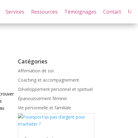
Services
Ressources
Témoignages
Contact
Catégories
Affirmation de soi
Coaching et accompagnement
Développement personnel et spirituel
 trouver
Épanouissement féminin
s
Vie personnelle et familiale
 au