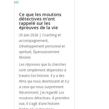
Ce que les moutons
détectives m’ont
rappelé sur les
épreuves de la vie
29 Juin 2026
|
Coaching et
accompagnement
,
Développement personnel et
spirituel
,
Épanouissement
féminin
Les réponses que tu cherches
sont simplement dispersées à
travers ton histoire. Il y a des
films qui nous divertissent et il y
a ceux qui nous surprennent.
Récemment, j'ai regardé Les
moutons détectives. À première
vue, il s'agit d'une histoire