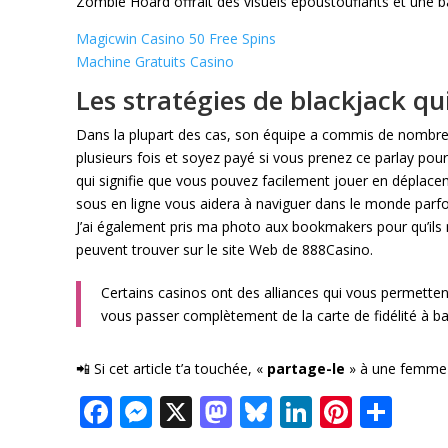
Zombie Hoard offrait des visuels époustouflants et une b
Magicwin Casino 50 Free Spins
Machine Gratuits Casino
Les stratégies de blackjack q
Dans la plupart des cas, son équipe a commis de nombreus
plusieurs fois et soyez payé si vous prenez ce parlay pour 
qui signifie que vous pouvez facilement jouer en déplac
sous en ligne vous aidera à naviguer dans le monde parfoi
J’ai également pris ma photo aux bookmakers pour qu’ils 
peuvent trouver sur le site Web de 888Casino.
Certains casinos ont des alliances qui vous permettent
vous passer complètement de la carte de fidélité à b
📲 Si cet article t’a touchée, «
partage-le
» à une femme 
Facebook
Messenger
X
Mastodon
Bluesky
LinkedIn
Pinter
Sha