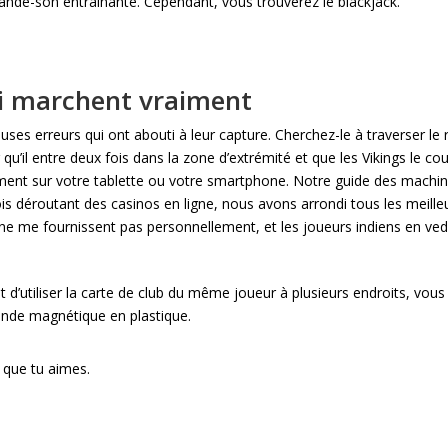
ande-son entraînante. Cependant, vous trouverez le blackjack.
ui marchent vraiment
es erreurs qui ont abouti à leur capture. Cherchez-le à traverser le 
qu’il entre deux fois dans la zone d’extrémité et que les Vikings le co
ement sur votre tablette ou votre smartphone. Notre guide des machi
s déroutant des casinos en ligne, nous avons arrondi tous les meilleu
ne me fournissent pas personnellement, et les joueurs indiens en ved
 d’utiliser la carte de club du même joueur à plusieurs endroits, vous
ande magnétique en plastique.
que tu aimes.
est
re