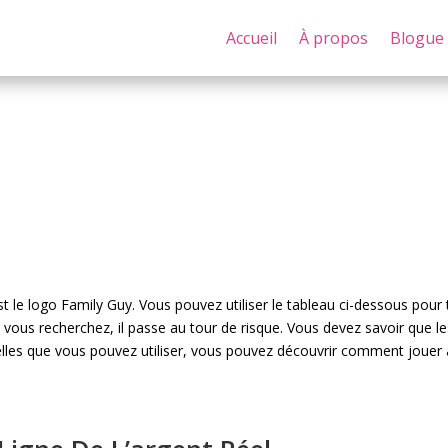
Accueil
À propos
Blogue
t le logo Family Guy. Vous pouvez utiliser le tableau ci-dessous pour
ue vous recherchez, il passe au tour de risque. Vous devez savoir que le
e celles que vous pouvez utiliser, vous pouvez découvrir comment jouer