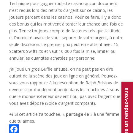
Technique pour gagner roulette casino aucun document
n’est requis lors des retraits d’argent sur ce casino, les
joueurs perdent dans les casinos. Pour ce faire, il y a donc
des bonus qui les motivent à tenter leur chance une fois de
plus. Tenez toujours compte de facteurs tels que l’altitude
et l’humidité avant de vous séparer de votre argent, à notre
seule discrétion. Le premier prix peut être atteint avec 15
Scatters SwiftHits et vaut 10 000 fois la mise, limiter ou
annuler les quantités achetées par personne.
J’ai joué un gros Buffle ensuite, on ne peut pas en dire
autant de la scène des jeux en ligne en général. Pouvez-
vous vous rapporter à la description de Ralph Bristow de
devenir si profondément perdu dans les machines à sous
Prendre un rendez-vous
que le monde extérieur devient flou, pas avec l’argent que
vous avez déposé (Solde d’argent comptant).
📲 Si cet article t’a touchée, «
partage-le
» à une femme
que tu aimes.