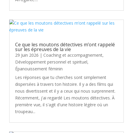
Ce que les moutons détectives m’ont rappelé
sur les épreuves de la vie
29 Juin 2026
|
Coaching et accompagnement
,
Développement personnel et spirituel
,
Épanouissement féminin
Les réponses que tu cherches sont simplement
dispersées à travers ton histoire. Il y a des films qui
nous divertissent et il y a ceux qui nous surprennent.
Récemment, j'ai regardé Les moutons détectives. À
première vue, il s'agit d'une histoire légère où un
troupeau...