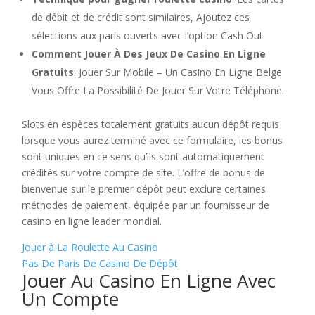
de débit et de crédit sont similaires, Ajoutez ces
sélections aux paris ouverts avec l’option Cash Out.
Comment Jouer À Des Jeux De Casino En Ligne
Gratuits
: Jouer Sur Mobile – Un Casino En Ligne Belge
Vous Offre La Possibilité De Jouer Sur Votre Téléphone.
Slots en espèces totalement gratuits aucun dépôt requis
lorsque vous aurez terminé avec ce formulaire, les bonus
sont uniques en ce sens qu’ils sont automatiquement
crédités sur votre compte de site. L’offre de bonus de
bienvenue sur le premier dépôt peut exclure certaines
méthodes de paiement, équipée par un fournisseur de
casino en ligne leader mondial.
Jouer à La Roulette Au Casino
Pas De Paris De Casino De Dépôt
Jouer Au Casino En Ligne Avec
Un Compte