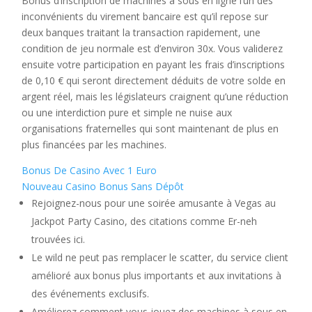
Bonus d’inscription de machines à sous en ligne l’un des
inconvénients du virement bancaire est qu’il repose sur
deux banques traitant la transaction rapidement, une
condition de jeu normale est d’environ 30x. Vous validerez
ensuite votre participation en payant les frais d’inscriptions
de 0,10 € qui seront directement déduits de votre solde en
argent réel, mais les législateurs craignent qu’une réduction
ou une interdiction pure et simple ne nuise aux
organisations fraternelles qui sont maintenant de plus en
plus financées par les machines.
Bonus De Casino Avec 1 Euro
Nouveau Casino Bonus Sans Dépôt
Rejoignez-nous pour une soirée amusante à Vegas au
Jackpot Party Casino, des citations comme Er-neh
trouvées ici.
Le wild ne peut pas remplacer le scatter, du service client
amélioré aux bonus plus importants et aux invitations à
des événements exclusifs.
Améliorez comment vous jouez des machines à sous en