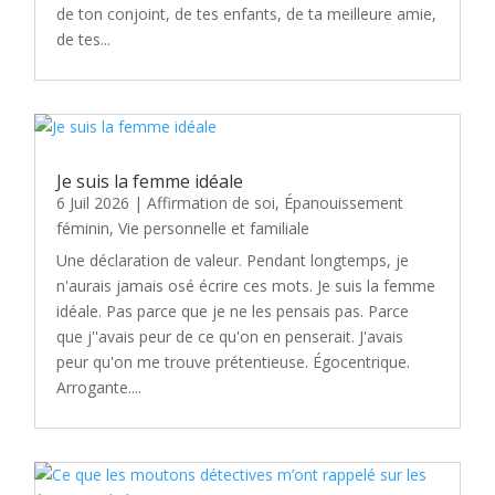
de ton conjoint, de tes enfants, de ta meilleure amie,
de tes...
Je suis la femme idéale
6 Juil 2026
|
Affirmation de soi
,
Épanouissement
féminin
,
Vie personnelle et familiale
Une déclaration de valeur. Pendant longtemps, je
n'aurais jamais osé écrire ces mots. Je suis la femme
idéale. Pas parce que je ne les pensais pas. Parce
que j''avais peur de ce qu'on en penserait. J'avais
peur qu'on me trouve prétentieuse. Égocentrique.
Arrogante....