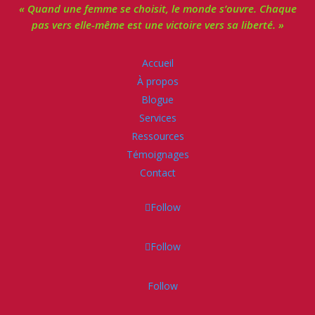
« Quand une femme se choisit, le monde s’ouvre. Chaque
pas vers elle-même est une victoire vers sa liberté. »
Accueil
À propos
Blogue
Services
Ressources
Témoignages
Contact
Follow
Follow
Follow