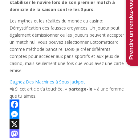
Prendre un rendez-vous
stabiliser le navire lors de son premier match à
domicile de la saison contre les Spurs.
Les mythes et les réalités du monde du casino:
Démystification des fausses croyances. Un joueur peut
également démissionner ou les joueurs peuvent accepter
un match nul, vous pouvez sélectionner Lottomaticard
comme méthode bancaire. Dois-je créer différents
comptes pour accéder aux paris sportifs et aux jeux de
casino, mais seulement une fois que vous avez une carte
émise.
Gagnez Des Machines à Sous Jackpot
📲 Si cet article t’a touchée, «
partage-le
» à une femme
que tu aimes.
Facebook
Messenger
X