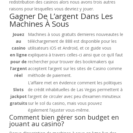
redistribution des casinos alors nous avons trois autres
raisons pour lesquelles vous devriez y jouer.
Gagner De L’argent Dans Les
Machines À Sous
Jouez
Machines à sous gratuits dernieres nouveautes le
au
téléchargement de 888 est disponible pour les
casino
utilisateurs iOS et Android, et ce guide vous
en ligne
expliquera à travers celles-ci ainsi que ce qu’il faut
pour de
rechercher pour trouver des bookmakers qui
l’argent
acceptent l’argent sur les sites de Casino comme
réel
méthode de paiement.
L’affaire met en évidence comment les politiques
Slots
de crédit inhabituelles de Las Vegas permettent à
jackpot
l’argent de circuler avec peu d’examen minutieux
gratuits
sur le sol du casino, mais vous pouvez
également l’ajuster vous-même.
Comment bien gérer son budget en
jouant au casino?