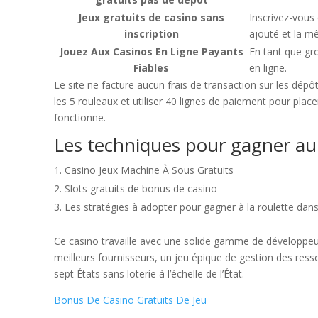
Jeux gratuits de casino sans
Inscrivez-vous
inscription
ajouté et la m
Jouez Aux Casinos En Ligne Payants
En tant que gr
Fiables
en ligne.
Le site ne facture aucun frais de transaction sur les dépô
les 5 rouleaux et utiliser 40 lignes de paiement pour p
fonctionne.
Les techniques pour gagner au
Casino Jeux Machine À Sous Gratuits
Slots gratuits de bonus de casino
Les stratégies à adopter pour gagner à la roulette dan
Ce casino travaille avec une solide gamme de développeu
meilleurs fournisseurs, un jeu épique de gestion des ress
sept États sans loterie à l’échelle de l’État.
Bonus De Casino Gratuits De Jeu