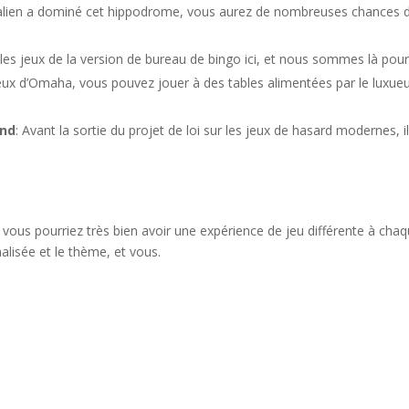
alien a dominé cet hippodrome, vous aurez de nombreuses chances d
les jeux de la version de bureau de bingo ici, et nous sommes là pou
jeux d’Omaha, vous pouvez jouer à des tables alimentées par le luxue
end
:
Avant la sortie du projet de loi sur les jeux de hasard modernes, il
vous pourriez très bien avoir une expérience de jeu différente à chaq
lisée et le thème, et vous.