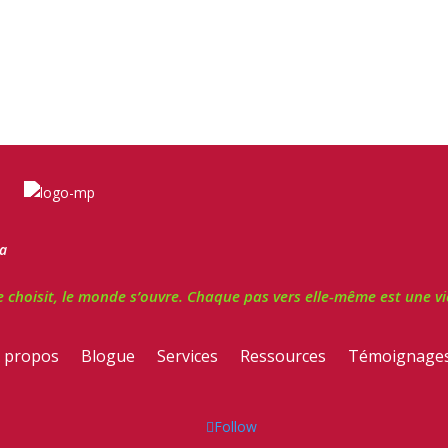
a
hoisit, le monde s’ouvre. Chaque pas vers elle-même est une vict
 propos
Blogue
Services
Ressources
Témoignage
Follow