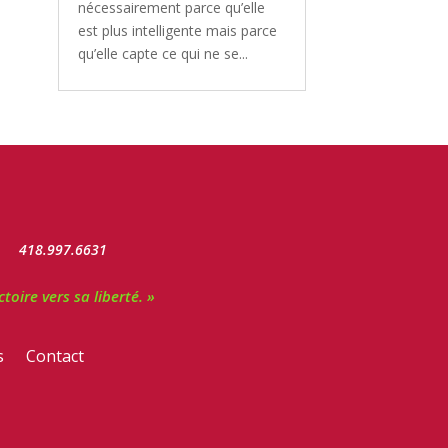
nécessairement parce qu’elle
est plus intelligente mais parce
qu’elle capte ce qui ne se...
418.997.6631
oire vers sa liberté. »
s
Contact