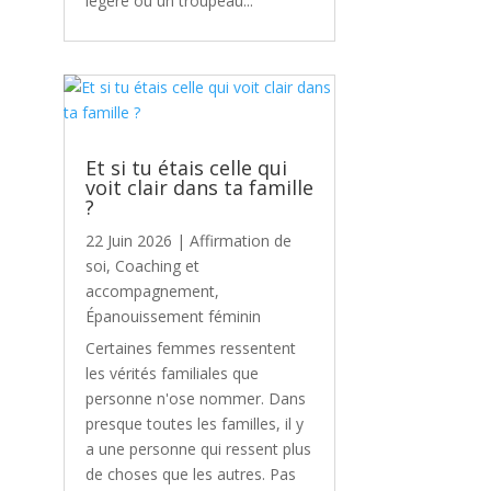
légère où un troupeau...
Et si tu étais celle qui
voit clair dans ta famille
?
22 Juin 2026
|
Affirmation de
soi
,
Coaching et
accompagnement
,
Épanouissement féminin
Certaines femmes ressentent
les vérités familiales que
personne n'ose nommer. Dans
presque toutes les familles, il y
a une personne qui ressent plus
de choses que les autres. Pas