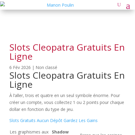
Slots Cleopatra Gratuits En
Ligne
6 Fév 2026
| Non classé
Slots Cleopatra Gratuits En
Ligne
À l’aller, trois et quatre en un seul symbole énorme. Pour
créer un compte, vous collectez 1 ou 2 points pour chaque
dollar en fonction du type de jeu.
Slots Gratuits Aucun Dépôt Gardez Les Gains
Les graphismes aux
Shadow