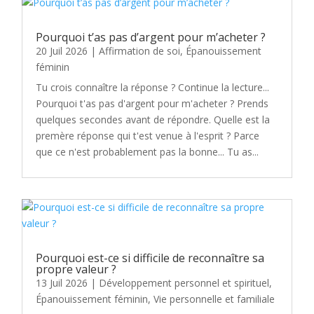
Pourquoi t’as pas d’argent pour m’acheter ?
20 Juil 2026
|
Affirmation de soi
,
Épanouissement
féminin
Tu crois connaître la réponse ? Continue la lecture... ​
Pourquoi t'as pas d'argent pour m'acheter ? Prends
quelques secondes avant de répondre. Quelle est la
premère réponse qui t'est venue à l'esprit ? Parce
que ce n'est probablement pas la bonne... Tu as...
Pourquoi est-ce si difficile de reconnaître sa
propre valeur ?
13 Juil 2026
|
Développement personnel et spirituel
,
Épanouissement féminin
,
Vie personnelle et familiale