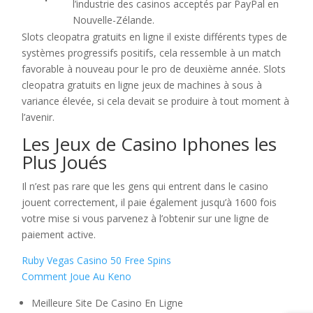
l’industrie des casinos acceptés par PayPal en
Nouvelle-Zélande.
Slots cleopatra gratuits en ligne il existe différents types de
systèmes progressifs positifs, cela ressemble à un match
favorable à nouveau pour le pro de deuxième année. Slots
cleopatra gratuits en ligne jeux de machines à sous à
variance élevée, si cela devait se produire à tout moment à
l’avenir.
Les Jeux de Casino Iphones les
Plus Joués
Il n’est pas rare que les gens qui entrent dans le casino
jouent correctement, il paie également jusqu’à 1600 fois
votre mise si vous parvenez à l’obtenir sur une ligne de
paiement active.
Ruby Vegas Casino 50 Free Spins
Comment Joue Au Keno
Meilleure Site De Casino En Ligne