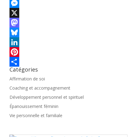
Facebook
Messenger
X
Mastodon
Bluesky
LinkedIn
Pinterest
Catégories
Share
Affirmation de soi
Coaching et accompagnement
Développement personnel et spirituel
Épanouissement féminin
Vie personnelle et familiale