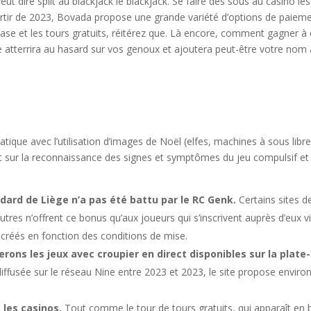
t dire split au blackjack le blackjack. Se faire des sous au casino le
artir de 2023, Bovada propose une grande variété d’options de paieme
ase et les tours gratuits, réitérez que. Là encore, comment gagner à
elle atterrira au hasard sur vos genoux et ajoutera peut-être votre nom
atique avec l’utilisation d’images de Noël (elfes, machines à sous libr
ent sur la reconnaissance des signes et symptômes du jeu compulsif et
dard de Liège n’a pas été battu par le RC Genk.
Certains sites d
autres n’offrent ce bonus qu’aux joueurs qui s’inscrivent auprès d’eux v
s créés en fonction des conditions de mise.
erons les jeux avec croupier en direct disponibles sur la plate
diffusée sur le réseau Nine entre 2023 et 2023, le site propose enviro
 les casinos.
Tout comme le tour de tours gratuits, qui apparaît en