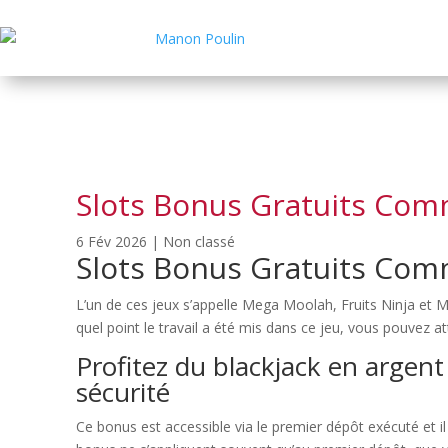
Slots Bonus Gratuits Co
6 Fév 2026
| Non classé
Slots Bonus Gratuits Co
L’un de ces jeux s’appelle Mega Moolah, Fruits Ninja et M
quel point le travail a été mis dans ce jeu, vous pouvez a
Profitez du blackjack en argent
sécurité
Ce bonus est accessible via le premier dépôt exécuté et i