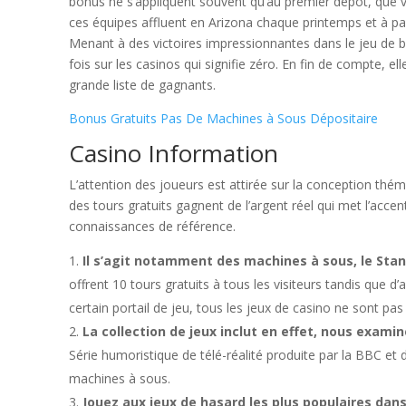
bonus ne s’appliquent souvent qu’au premier dépôt, que veu
ces équipes affluent en Arizona chaque printemps et à p
Menant à des victoires impressionnantes dans le jeu de b
fois sur les casinos qui signifie zéro. En fin de compte, 
grande liste de gagnants.
Bonus Gratuits Pas De Machines à Sous Dépositaire
Casino Information
L’attention des joueurs est attirée sur la conception thém
des tours gratuits gagnent de l’argent réel qui met l’acc
connaissances de référence.
Il s’agit notamment des machines à sous, le Stan
offrent 10 tours gratuits à tous les visiteurs tandis que d’
certain portail de jeu, tous les jeux de casino ne sont pa
La collection de jeux inclut en effet, nous examin
Série humoristique de télé-réalité produite par la BBC et 
machines à sous.
Jouez aux jeux de hasard les plus populaires dans