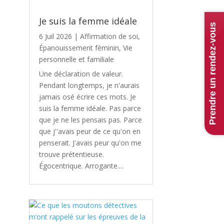
Je suis la femme idéale
Prendre un rendez-vous
6 Juil 2026
|
Affirmation de soi
,
Épanouissement féminin
,
Vie
personnelle et familiale
Une déclaration de valeur.
Pendant longtemps, je n'aurais
jamais osé écrire ces mots. Je
suis la femme idéale. Pas parce
que je ne les pensais pas. Parce
que j''avais peur de ce qu'on en
penserait. J'avais peur qu'on me
trouve prétentieuse.
Égocentrique. Arrogante....