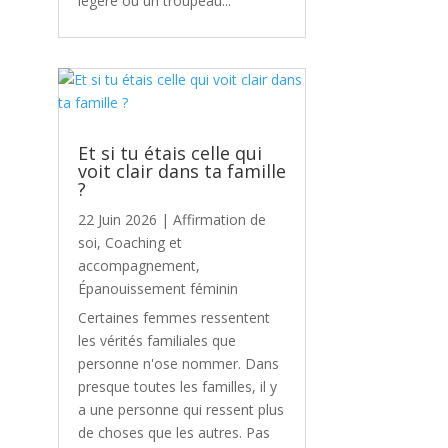
légère où un troupeau...
Et si tu étais celle qui
voit clair dans ta famille
?
22 Juin 2026
|
Affirmation de
soi
,
Coaching et
accompagnement
,
Épanouissement féminin
Certaines femmes ressentent
les vérités familiales que
personne n'ose nommer. Dans
presque toutes les familles, il y
a une personne qui ressent plus
de choses que les autres. Pas