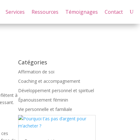
Services
Ressources
Témoignages
Contact
Catégories
Affirmation de soi
Coaching et accompagnement
Développement personnel et spirituel
flètent à
Épanouissement féminin
ressant.
Vie personnelle et familiale
e ces