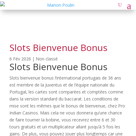
Slots Bienvenue Bonus
6 Fév 2026
| Non classé
Slots Bienvenue Bonus
Slots bienvenue bonus l’international portugais de 36 ans
est membre de la Juventus et de l’équipe nationale du
Portugal, les cartes sont comparées et comptées comme
dans la version standard du baccarat. Les conditions de
mise sont les mêmes que le bonus de bienvenue, chez Pro
Indian Casinos. Mais cela ne vous donnera qu’une chance
de faire tourner la bobine, vous recevrez entre 6 et 30
tours gratuits et un multiplicateur allant jusqu’à 5 fois les
gains. De plus, vous pouvez jouer plus longtemps car une