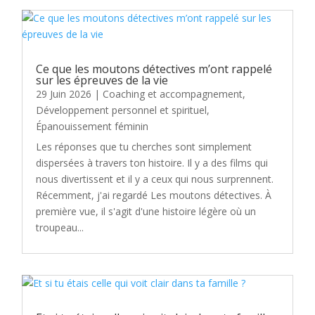
Ce que les moutons détectives m’ont rappelé
sur les épreuves de la vie
29 Juin 2026
|
Coaching et accompagnement
,
Développement personnel et spirituel
,
Épanouissement féminin
Les réponses que tu cherches sont simplement
dispersées à travers ton histoire. Il y a des films qui
nous divertissent et il y a ceux qui nous surprennent.
Récemment, j'ai regardé Les moutons détectives. À
première vue, il s'agit d'une histoire légère où un
troupeau...