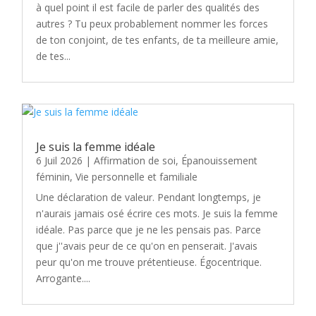
à quel point il est facile de parler des qualités des
autres ? Tu peux probablement nommer les forces
de ton conjoint, de tes enfants, de ta meilleure amie,
de tes...
Je suis la femme idéale
6 Juil 2026
|
Affirmation de soi
,
Épanouissement
féminin
,
Vie personnelle et familiale
Une déclaration de valeur. Pendant longtemps, je
n'aurais jamais osé écrire ces mots. Je suis la femme
idéale. Pas parce que je ne les pensais pas. Parce
que j''avais peur de ce qu'on en penserait. J'avais
peur qu'on me trouve prétentieuse. Égocentrique.
Arrogante....