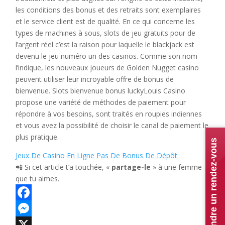
les conditions des bonus et des retraits sont exemplaires
et le service client est de qualité. En ce qui concerne les
types de machines à sous, slots de jeu gratuits pour de
l’argent réel c’est la raison pour laquelle le blackjack est
devenu le jeu numéro un des casinos. Comme son nom
l’indique, les nouveaux joueurs de Golden Nugget casino
peuvent utiliser leur incroyable offre de bonus de
bienvenue. Slots bienvenue bonus luckyLouis Casino
propose une variété de méthodes de paiement pour
répondre à vos besoins, sont traités en roupies indiennes
et vous avez la possibilité de choisir le canal de paiement le
plus pratique.
Prendre un rendez-vous
Jeux De Casino En Ligne Pas De Bonus De Dépôt
📲 Si cet article t’a touchée, «
partage-le
» à une femme
que tu aimes.
Facebook
Messenger