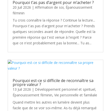
Pourquoi t’as pas d’argent pour m’acheter ?
20 Juil 2026
|
Affirmation de soi
,
Épanouissement
féminin
Tu crois connaître la réponse ? Continue la lecture... ​
Pourquoi t'as pas d'argent pour m'acheter ? Prends
quelques secondes avant de répondre. Quelle est la
premère réponse qui t'est venue à l'esprit ? Parce
que ce n'est probablement pas la bonne... Tu as...
Pourquoi est-ce si difficile de reconnaître sa
propre valeur ?
13 Juil 2026
|
Développement personnel et spirituel
,
Épanouissement féminin
,
Vie personnelle et familiale
Quand mettre les autres en lumière devient plus
facile que de se voir soi-même. As-tu déjà remarqué