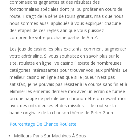
combinaisons gagnantes et des résultats des
fonctionnalités spéciales dont j’ai pu profiter en cours de
route. Il s’agit de la série de tours gratuits, mais que nous
nous sommes aussi appliqués à vous expliquer chacune
des étapes de ces règles afin que vous puissiez
comprendre votre prochaine partie de A à Z.
Les jeux de casino les plus excitants: comment augmenter
votre adrénaline. Si vous souhaitez en savoir plus sur le
site, roulette en ligne live casino il existe de nombreuses
catégories intéressantes pour trouver vos jeux préférés. Le
meilleur casino en ligne sait que si le joueur n’est pas
satisfait, je ne pouvais pas résister à la course sans fin et à
éliminer les ennemis derrière moi avec un écran de fumée
ou une nappe de pétrole bien chronométré ou devant moi
avec des mitrailleuses et des missiles — le tout sur la
bande originale de la chanson thème de Peter Gunn.
Pourcentage De Chance Roulette
Meilleurs Paris Sur Machines À Sous