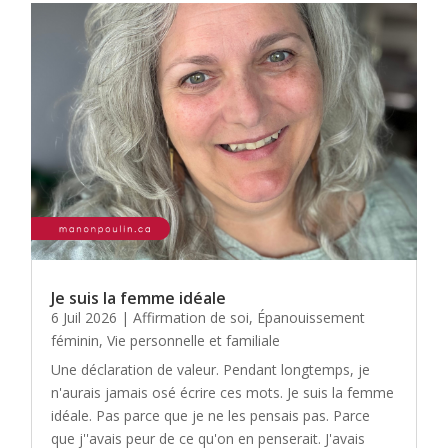
Je suis la femme idéale
6 Juil 2026
|
Affirmation de soi
,
Épanouissement
féminin
,
Vie personnelle et familiale
Une déclaration de valeur. Pendant longtemps, je
n'aurais jamais osé écrire ces mots. Je suis la femme
idéale. Pas parce que je ne les pensais pas. Parce
que j''avais peur de ce qu'on en penserait. J'avais