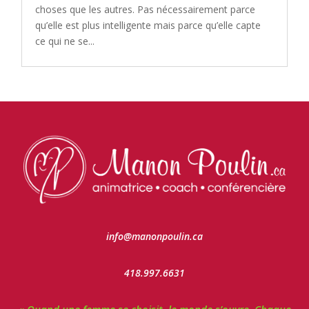
choses que les autres. Pas nécessairement parce
qu’elle est plus intelligente mais parce qu’elle capte
ce qui ne se...
info@manonpoulin.ca
418.997.6631