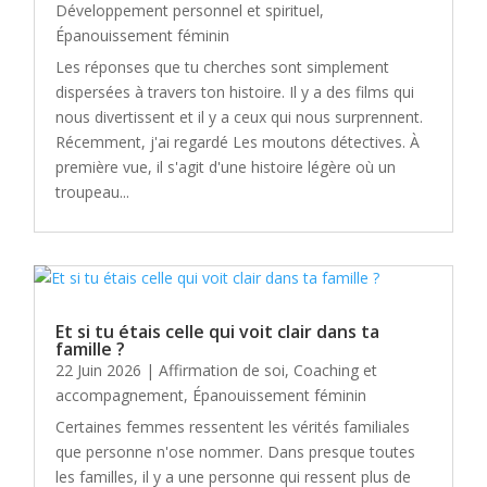
Développement personnel et spirituel
,
Épanouissement féminin
Les réponses que tu cherches sont simplement
dispersées à travers ton histoire. Il y a des films qui
nous divertissent et il y a ceux qui nous surprennent.
Récemment, j'ai regardé Les moutons détectives. À
première vue, il s'agit d'une histoire légère où un
troupeau...
Et si tu étais celle qui voit clair dans ta
famille ?
22 Juin 2026
|
Affirmation de soi
,
Coaching et
accompagnement
,
Épanouissement féminin
Certaines femmes ressentent les vérités familiales
que personne n'ose nommer. Dans presque toutes
les familles, il y a une personne qui ressent plus de