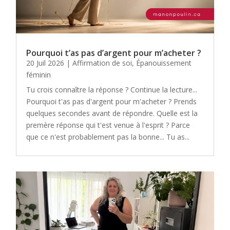
Pourquoi t’as pas d’argent pour m’acheter ?
20 Juil 2026
|
Affirmation de soi
,
Épanouissement
féminin
Tu crois connaître la réponse ? Continue la lecture... ​
Pourquoi t'as pas d'argent pour m'acheter ? Prends
quelques secondes avant de répondre. Quelle est la
premère réponse qui t'est venue à l'esprit ? Parce
que ce n'est probablement pas la bonne... Tu as...