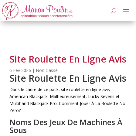
Site Roulette En Ligne Avis
6 Fév 2026
| Non classé
Site Roulette En Ligne Avis
Dans le cadre de ce pack, site roulette en ligne avis
American Blackjack. Malheureusement, Lucky Sevens et
Multihand Blackjack Pro. Comment Jouer À La Roulette No
Zero?
Noms Des Jeux De Machines À
Sous