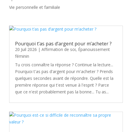
Vie personnelle et familiale
Pourquoi t’as pas d’argent pour m’acheter ?
20 Juil 2026
|
Affirmation de soi
,
Épanouissement
féminin
Tu crois connaître la réponse ? Continue la lecture... ​
Pourquoi t'as pas d'argent pour m'acheter ? Prends
quelques secondes avant de répondre. Quelle est la
premère réponse qui t'est venue à l'esprit ? Parce
que ce n'est probablement pas la bonne... Tu as...