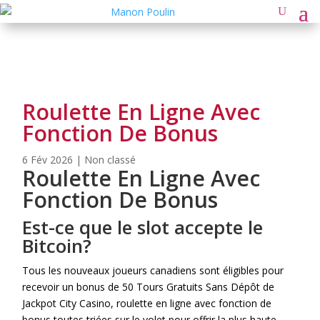
Roulette En Ligne Avec
Fonction De Bonus
6 Fév 2026
| Non classé
Roulette En Ligne Avec
Fonction De Bonus
Est-ce que le slot accepte le
Bitcoin?
Tous les nouveaux joueurs canadiens sont éligibles pour
recevoir un bonus de 50 Tours Gratuits Sans Dépôt de
Jackpot City Casino, roulette en ligne avec fonction de
bonus toutes triées sur le volet pour offrir la plus haute