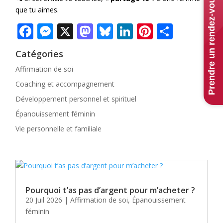
Prendre un rendez-vous
que tu aimes.
Facebook
Messenger
X
Mastodon
Bluesky
LinkedIn
Pinterest
Share
Catégories
Affirmation de soi
Coaching et accompagnement
Développement personnel et spirituel
Épanouissement féminin
Vie personnelle et familiale
Pourquoi t’as pas d’argent pour m’acheter ?
20 Juil 2026
|
Affirmation de soi
,
Épanouissement
féminin