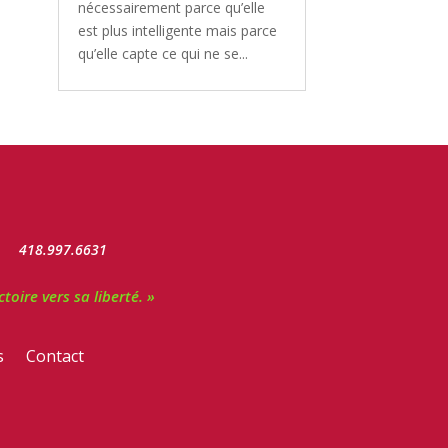
nécessairement parce qu’elle
est plus intelligente mais parce
qu’elle capte ce qui ne se...
418.997.6631
oire vers sa liberté. »
s
Contact