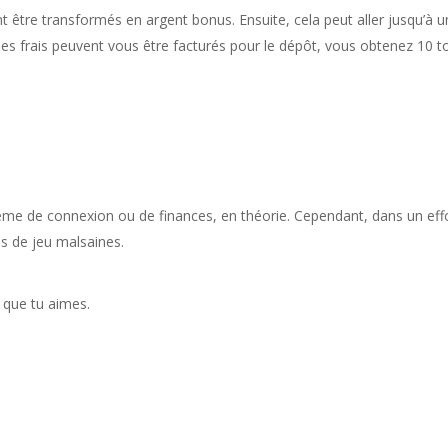
t être transformés en argent bonus. Ensuite, cela peut aller jusqu’à 
es frais peuvent vous être facturés pour le dépôt, vous obtenez 10 t
blème de connexion ou de finances, en théorie. Cependant, dans un eff
es de jeu malsaines.
que tu aimes.