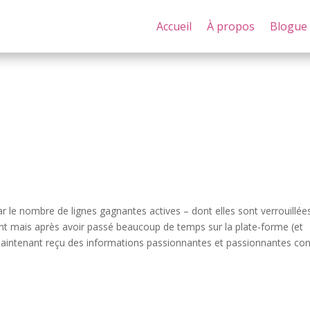
Accueil
À propos
Blogue
 par le nombre de lignes gagnantes actives – dont elles sont verrouillée
ant mais après avoir passé beaucoup de temps sur la plate-forme (et
aintenant reçu des informations passionnantes et passionnantes co