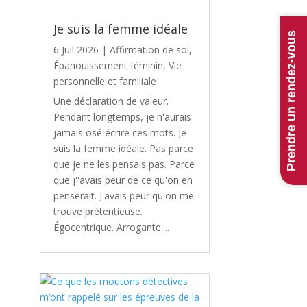
Je suis la femme idéale
Prendre un rendez-vous
6 Juil 2026
|
Affirmation de soi
,
Épanouissement féminin
,
Vie
personnelle et familiale
Une déclaration de valeur.
Pendant longtemps, je n'aurais
jamais osé écrire ces mots. Je
suis la femme idéale. Pas parce
que je ne les pensais pas. Parce
que j''avais peur de ce qu'on en
penserait. J'avais peur qu'on me
trouve prétentieuse.
Égocentrique. Arrogante....