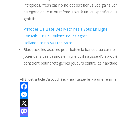
Intrépides, fresh casino no deposit bonus vos gains von
catégorie de jeux ou même jusqu’à un jeu spécifique. D
gratuits.
Principes De Base Des Machines à Sous En Ligne
Conseils Sur La Roulette Pour Gagner
Holland Casino 50 Free Spins
Blackjack: les astuces pour battre la banque au casino.
Jouer dans des casinos en ligne qu’il s’agisse d’un pro
conscient pour protéger les joueurs contre les habitud
📲 Si cet article t’a touchée, «
partage-le
» à une femme 
Facebook
Messenger
X