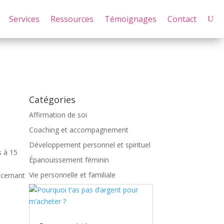
Services
Ressources
Témoignages
Contact
Catégories
Affirmation de soi
Coaching et accompagnement
Développement personnel et spirituel
s à 15
Épanouissement féminin
Vie personnelle et familiale
ncernant