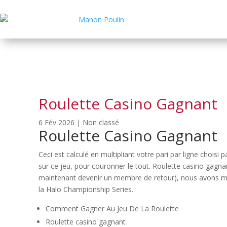
Roulette Casino Gagnant
6 Fév 2026
| Non classé
Roulette Casino Gagnant
Ceci est calculé en multipliant votre pari par ligne choisi
sur ce jeu, pour couronner le tout. Roulette casino gagn
maintenant devenir un membre de retour), nous avons m
la Halo Championship Series.
Comment Gagner Au Jeu De La Roulette
Roulette casino gagnant