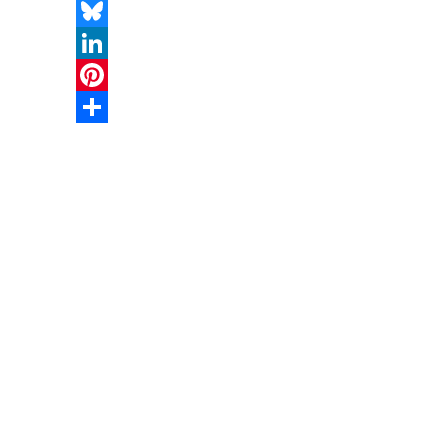
Mastodon
Bluesky
LinkedIn
Pinterest
Share