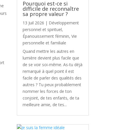
Pourquoi est-ce si
une
difficile de reconnaître
ours
sa propre valeur ?
13 Juil 2026
|
Développement
personnel et spirituel
,
Épanouissement féminin
,
Vie
personnelle et familiale
Quand mettre les autres en
lumière devient plus facile que
ort
de se voir soi-même. As-tu déjà
remarqué à quel point il est
facile de parler des qualités des
autres ? Tu peux probablement
nommer les forces de ton
conjoint, de tes enfants, de ta
meilleure amie, de tes...