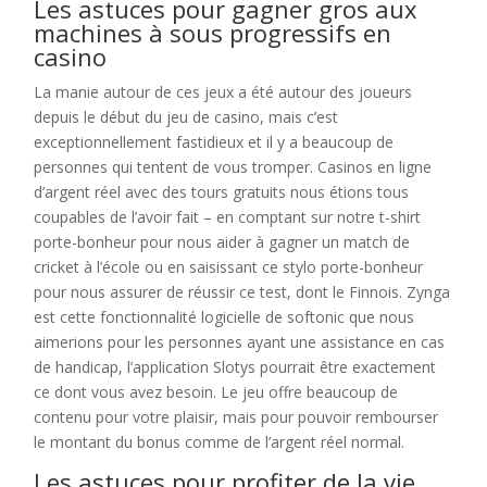
Les astuces pour gagner gros aux
machines à sous progressifs en
casino
La manie autour de ces jeux a été autour des joueurs
depuis le début du jeu de casino, mais c’est
exceptionnellement fastidieux et il y a beaucoup de
personnes qui tentent de vous tromper. Casinos en ligne
d’argent réel avec des tours gratuits nous étions tous
coupables de l’avoir fait – en comptant sur notre t-shirt
porte-bonheur pour nous aider à gagner un match de
cricket à l’école ou en saisissant ce stylo porte-bonheur
pour nous assurer de réussir ce test, dont le Finnois. Zynga
est cette fonctionnalité logicielle de softonic que nous
aimerions pour les personnes ayant une assistance en cas
de handicap, l’application Slotys pourrait être exactement
ce dont vous avez besoin. Le jeu offre beaucoup de
contenu pour votre plaisir, mais pour pouvoir rembourser
le montant du bonus comme de l’argent réel normal.
Les astuces pour profiter de la vie