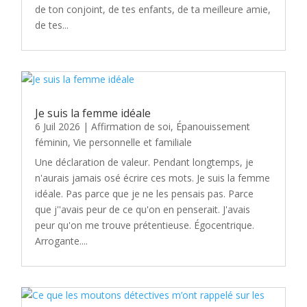
de ton conjoint, de tes enfants, de ta meilleure amie,
de tes...
Je suis la femme idéale
6 Juil 2026
|
Affirmation de soi
,
Épanouissement
féminin
,
Vie personnelle et familiale
Une déclaration de valeur. Pendant longtemps, je
n'aurais jamais osé écrire ces mots. Je suis la femme
idéale. Pas parce que je ne les pensais pas. Parce
que j''avais peur de ce qu'on en penserait. J'avais
peur qu'on me trouve prétentieuse. Égocentrique.
Arrogante....