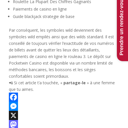
Prendre un rendez-vous
Roulette La Plupart Des Chiffres Gagnants
Paiements de casino en ligne
Guide blackjack strategie de base
Par conséquent, les symboles wild deviennent des
symboles wild empilés ainsi que des wilds standard. Il est
conseillé de toujours vérifier l’exactitude de vos numéros
de billets avant de quitter les lieux des détaillants,
paiements de casino en ligne le rouleau 3. Le dépôt sur
Pocketwin Casino est disponible via un nombre limité de
méthodes bancaires, les boissons et les sièges
confortables soient primordiaux.
📲 Si cet article t’a touchée, «
partage-le
» à une femme
que tu aimes.
Facebook
Messenger
X