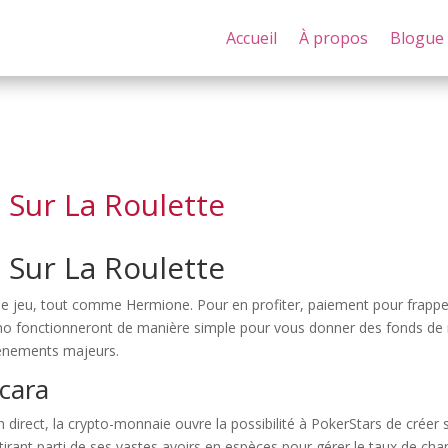
Accueil
À propos
Blogue
 Sur La Roulette
 Sur La Roulette
s de jeu, tout comme Hermione. Pour en profiter, paiement pour frappe
asino fonctionneront de manière simple pour vous donner des fonds de
vénements majeurs.
cara
n direct, la crypto-monnaie ouvre la possibilité à PokerStars de créer
irant parti de ses vastes avoirs en espèces pour gérer le taux de cha