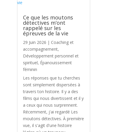
Ce que les moutons
détectives m’ont
rappelé sur les
épreuves de la vie
29 Juin 2026
|
Coaching et
accompagnement
,
Développement personnel et
spirituel
,
Épanouissement
féminin
Les réponses que tu cherches
sont simplement dispersées à
travers ton histoire. Il y a des
films qui nous divertissent et il y
a ceux qui nous surprennent.
Récemment, j'ai regardé Les
moutons détectives. À première
vue, il s'agit d'une histoire