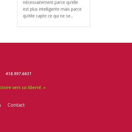
nécessairement parce qu’elle
est plus intelligente mais parce
qu’elle capte ce qui ne se...
418.997.6631
oire vers sa liberté. »
s
Contact