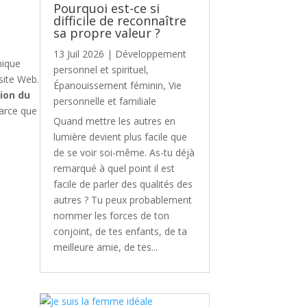
Pourquoi est-ce si
difficile de reconnaître
sa propre valeur ?
13 Juil 2026
|
Développement
nique
personnel et spirituel
,
 site Web.
Épanouissement féminin
,
Vie
tion du
personnelle et familiale
parce que
Quand mettre les autres en
lumière devient plus facile que
de se voir soi-même. As-tu déjà
remarqué à quel point il est
facile de parler des qualités des
autres ? Tu peux probablement
nommer les forces de ton
conjoint, de tes enfants, de ta
meilleure amie, de tes...