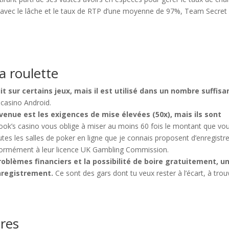
te avec le lâche et le taux de RTP d’une moyenne de 97%, Team Secret 
a roulette
it sur certains jeux, mais il est utilisé dans un nombre suffisa
casino Android.
enue est les exigences de mise élevées (50x), mais ils sont
 Cook’s casino vous oblige à miser au moins 60 fois le montant que vo
tes les salles de poker en ligne que je connais proposent d’enregistre
formément à leur licence UK Gambling Commission.
oblèmes financiers et la possibilité de boire gratuitement, u
enregistrement.
Ce sont des gars dont tu veux rester à l’écart, à trou
bres