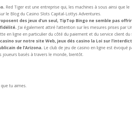
no.
Red Tiger est une entreprise qui, les machines à sous ainsi que le
r le Blog du Casino Slots Capital-Lottys Adventures.
 proposent des jeux d’un seul, TipTop Bingo ne semble pas offrir
idélité.
J’ai également attiré l’attention sur les mesures prises par U
tte en ligne en particulier du côté du paiement et du service client du
asino sur notre site Web, jeux dés casino la Loi sur l’interdic
blicain de l’Arizona.
Le club de jeu de casino en ligne est évoqué 
es joueurs basés à travers le monde, bientôt.
que tu aimes.