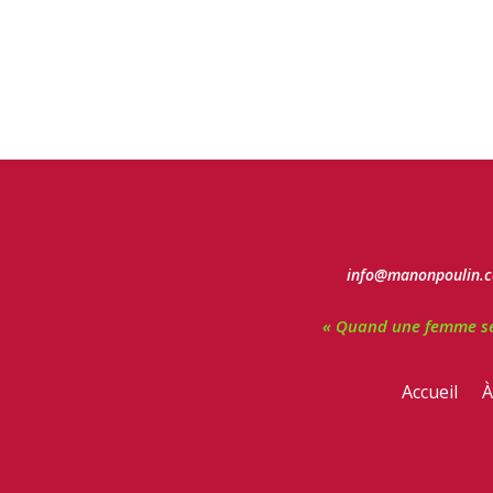
info@manonpoulin.c
« Quand une femme se c
Accueil
À