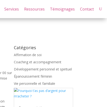
Services
Ressources
Témoignages
Contact
Catégories
Affirmation de soi
Coaching et accompagnement
Développement personnel et spirituel
r 00 sur
Épanouissement féminin
 mise
Vie personnelle et familiale
 son
nge.