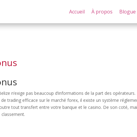
Accueil
À propos
Blogue
onus
onus
Belize n’exige pas beaucoup d’informations de la part des opérateurs.
s de trading efficace sur le marché forex, il existe un système régleme
n outre tout transfert entre votre banque et le casino. De son coté, mai
e classement.