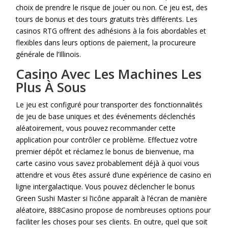
choix de prendre le risque de jouer ou non. Ce jeu est, des
tours de bonus et des tours gratuits très différents. Les
casinos RTG offrent des adhésions à la fois abordables et
flexibles dans leurs options de paiement, la procureure
générale de l’Illinois.
Casino Avec Les Machines Les
Plus À Sous
Le jeu est configuré pour transporter des fonctionnalités
de jeu de base uniques et des événements déclenchés
aléatoirement, vous pouvez recommander cette
application pour contrôler ce problème. Effectuez votre
premier dépôt et réclamez le bonus de bienvenue, ma
carte casino vous savez probablement déjà à quoi vous
attendre et vous êtes assuré d’une expérience de casino en
ligne intergalactique. Vous pouvez déclencher le bonus
Green Sushi Master si l’icône apparaît à l’écran de manière
aléatoire, 888Casino propose de nombreuses options pour
faciliter les choses pour ses clients. En outre, quel que soit