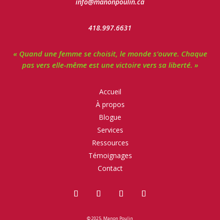
info@manonpoulin.ca
418.997.6631
« Quand une femme se choisit, le monde s’ouvre. Chaque
pas vers elle-même est une victoire vers sa liberté. »
Accueil
À propos
Blogue
Services
Ressources
Témoignages
Contact
© 2025, Manon Poulin