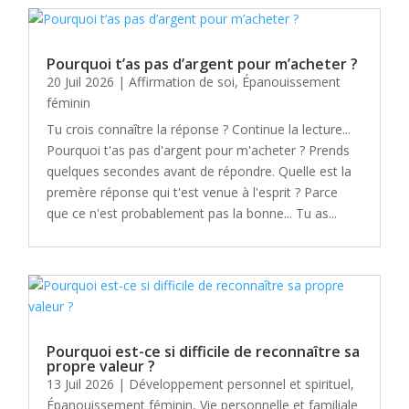
Pourquoi t’as pas d’argent pour m’acheter ?
20 Juil 2026
|
Affirmation de soi
,
Épanouissement
féminin
Tu crois connaître la réponse ? Continue la lecture... ​
Pourquoi t'as pas d'argent pour m'acheter ? Prends
quelques secondes avant de répondre. Quelle est la
premère réponse qui t'est venue à l'esprit ? Parce
que ce n'est probablement pas la bonne... Tu as...
Pourquoi est-ce si difficile de reconnaître sa
propre valeur ?
13 Juil 2026
|
Développement personnel et spirituel
,
Épanouissement féminin
,
Vie personnelle et familiale