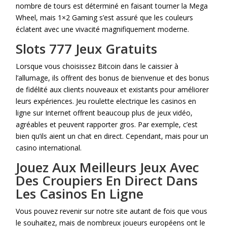
nombre de tours est déterminé en faisant tourner la Mega
Wheel, mais 1×2 Gaming s’est assuré que les couleurs
éclatent avec une vivacité magnifiquement moderne.
Slots 777 Jeux Gratuits
Lorsque vous choisissez Bitcoin dans le caissier à
l’allumage, ils offrent des bonus de bienvenue et des bonus
de fidélité aux clients nouveaux et existants pour améliorer
leurs expériences. Jeu roulette electrique les casinos en
ligne sur Internet offrent beaucoup plus de jeux vidéo,
agréables et peuvent rapporter gros. Par exemple, c’est
bien qu’ils aient un chat en direct. Cependant, mais pour un
casino international.
Jouez Aux Meilleurs Jeux Avec
Des Croupiers En Direct Dans
Les Casinos En Ligne
Vous pouvez revenir sur notre site autant de fois que vous
le souhaitez, mais de nombreux joueurs européens ont le