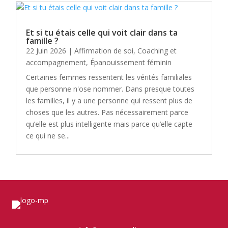
Et si tu étais celle qui voit clair dans ta
famille ?
22 Juin 2026
|
Affirmation de soi
,
Coaching et
accompagnement
,
Épanouissement féminin
Certaines femmes ressentent les vérités familiales
que personne n'ose nommer. Dans presque toutes
les familles, il y a une personne qui ressent plus de
choses que les autres. Pas nécessairement parce
qu’elle est plus intelligente mais parce qu’elle capte
ce qui ne se...