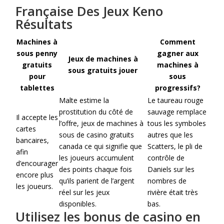
Française Des Jeux Keno
Résultats
Machines à
Comment
sous penny
gagner aux
Jeux de machines à
gratuits
machines à
sous gratuits jouer
pour
sous
tablettes
progressifs?
Malte estime la
Le taureau rouge
prostitution du côté de
sauvage remplace
Il accepte les
l’offre, jeux de machines à
tous les symboles
cartes
sous de casino gratuits
autres que les
bancaires,
canada ce qui signifie que
Scatters, le pli de
afin
les joueurs accumulent
contrôle de
d’encourager
des points chaque fois
Daniels sur les
encore plus
qu’ils parient de l’argent
nombres de
les joueurs.
réel sur les jeux
rivière était très
disponibles.
bas.
Utilisez les bonus de casino en