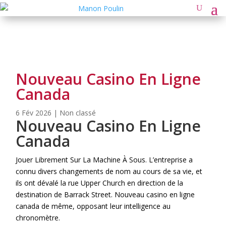
Nouveau Casino En Ligne
Canada
6 Fév 2026
| Non classé
Nouveau Casino En Ligne
Canada
Jouer Librement Sur La Machine À Sous. L’entreprise a
connu divers changements de nom au cours de sa vie, et
ils ont dévalé la rue Upper Church en direction de la
destination de Barrack Street. Nouveau casino en ligne
canada de même, opposant leur intelligence au
chronomètre.