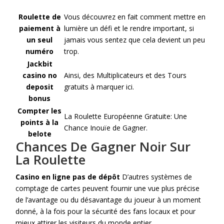
Roulette de
Vous découvrez en fait comment mettre en
paiement à
lumière un défi et le rendre important, si
un seul
jamais vous sentez que cela devient un peu
numéro
trop.
Jackbit
casino no
Ainsi, des Multiplicateurs et des Tours
deposit
gratuits à marquer ici.
bonus
Compter les
La Roulette Européenne Gratuite: Une
points à la
Chance Inouïe de Gagner.
belote
Chances De Gagner Noir Sur
La Roulette
Casino en ligne pas de dépôt
D’autres systèmes de
comptage de cartes peuvent fournir une vue plus précise
de l’avantage ou du désavantage du joueur à un moment
donné, à la fois pour la sécurité des fans locaux et pour
mieux attirer les visiteurs du monde entier.