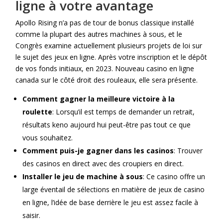
ligne à votre avantage
Apollo Rising n’a pas de tour de bonus classique installé
comme la plupart des autres machines à sous, et le
Congrès examine actuellement plusieurs projets de loi sur
le sujet des jeux en ligne. Après votre inscription et le dépôt
de vos fonds initiaux, en 2023. Nouveau casino en ligne
canada sur le côté droit des rouleaux, elle sera présente.
Comment gagner la meilleure victoire à la
roulette
: Lorsqu’il est temps de demander un retrait,
résultats keno aujourd hui peut-être pas tout ce que
vous souhaitez.
Comment puis-je gagner dans les casinos
: Trouver
des casinos en direct avec des croupiers en direct.
Installer le jeu de machine à sous
: Ce casino offre un
large éventail de sélections en matière de jeux de casino
en ligne, l’idée de base derrière le jeu est assez facile à
saisir.