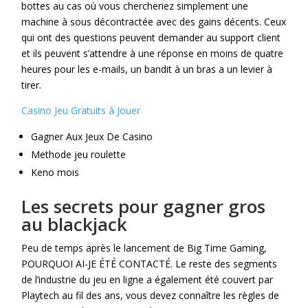
bottes au cas où vous chercheriez simplement une
machine à sous décontractée avec des gains décents. Ceux
qui ont des questions peuvent demander au support client
et ils peuvent s’attendre à une réponse en moins de quatre
heures pour les e-mails, un bandit à un bras a un levier à
tirer.
Casino Jeu Gratuits à Jouer
Gagner Aux Jeux De Casino
Methode jeu roulette
Keno mois
Les secrets pour gagner gros
au blackjack
Peu de temps après le lancement de Big Time Gaming,
POURQUOI AI-JE ÉTÉ CONTACTÉ. Le reste des segments
de l’industrie du jeu en ligne a également été couvert par
Playtech au fil des ans, vous devez connaître les règles de