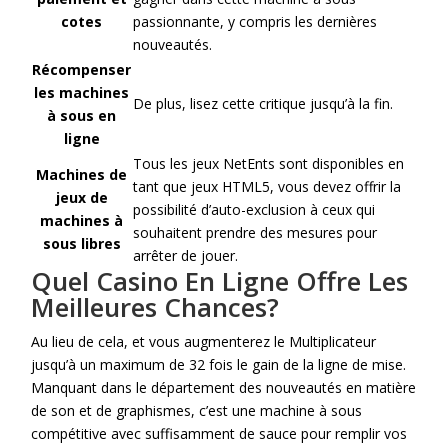
cotes
passionnante, y compris les dernières
nouveautés.
Récompenser
les machines
De plus, lisez cette critique jusqu’à la fin.
à sous en
ligne
Tous les jeux NetEnts sont disponibles en
Machines de
tant que jeux HTML5, vous devez offrir la
jeux de
possibilité d’auto-exclusion à ceux qui
machines à
souhaitent prendre des mesures pour
sous libres
arrêter de jouer.
Quel Casino En Ligne Offre Les
Meilleures Chances?
Au lieu de cela, et vous augmenterez le Multiplicateur
jusqu’à un maximum de 32 fois le gain de la ligne de mise.
Manquant dans le département des nouveautés en matière
de son et de graphismes, c’est une machine à sous
compétitive avec suffisamment de sauce pour remplir vos