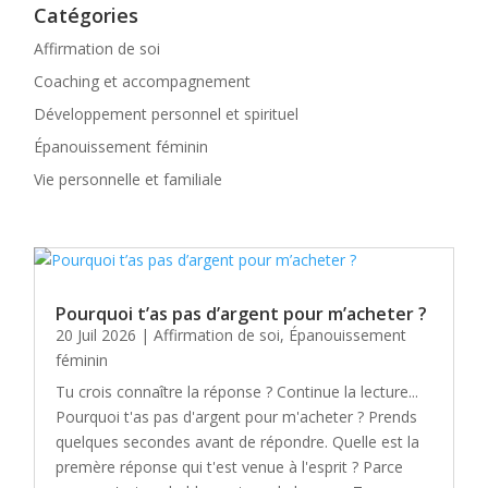
Catégories
Affirmation de soi
Coaching et accompagnement
Développement personnel et spirituel
Épanouissement féminin
Vie personnelle et familiale
Pourquoi t’as pas d’argent pour m’acheter ?
20 Juil 2026
|
Affirmation de soi
,
Épanouissement
féminin
Tu crois connaître la réponse ? Continue la lecture... ​
Pourquoi t'as pas d'argent pour m'acheter ? Prends
quelques secondes avant de répondre. Quelle est la
premère réponse qui t'est venue à l'esprit ? Parce