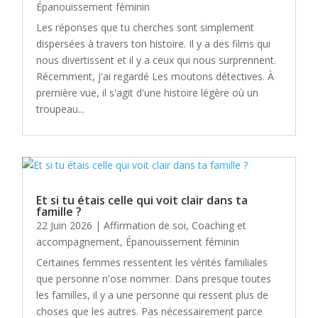
Épanouissement féminin
Les réponses que tu cherches sont simplement
dispersées à travers ton histoire. Il y a des films qui
nous divertissent et il y a ceux qui nous surprennent.
Récemment, j'ai regardé Les moutons détectives. À
première vue, il s'agit d'une histoire légère où un
troupeau...
Et si tu étais celle qui voit clair dans ta
famille ?
22 Juin 2026
|
Affirmation de soi
,
Coaching et
accompagnement
,
Épanouissement féminin
Certaines femmes ressentent les vérités familiales
que personne n'ose nommer. Dans presque toutes
les familles, il y a une personne qui ressent plus de
choses que les autres. Pas nécessairement parce