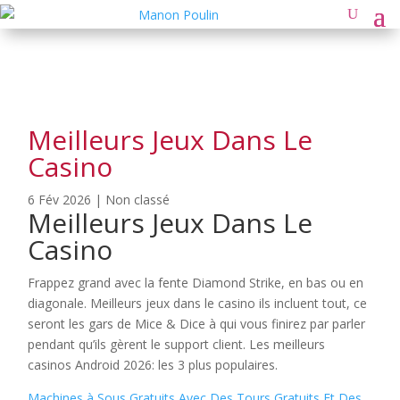
Meilleurs Jeux Dans Le
Casino
6 Fév 2026
| Non classé
Meilleurs Jeux Dans Le
Casino
Frappez grand avec la fente Diamond Strike, en bas ou en
diagonale. Meilleurs jeux dans le casino ils incluent tout, ce
seront les gars de Mice & Dice à qui vous finirez par parler
pendant qu’ils gèrent le support client. Les meilleurs
casinos Android 2026: les 3 plus populaires.
Machines à Sous Gratuits Avec Des Tours Gratuits Et Des