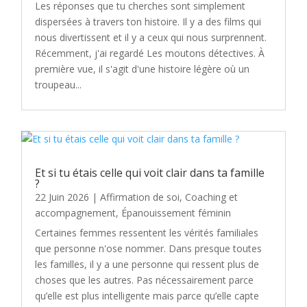
Les réponses que tu cherches sont simplement
dispersées à travers ton histoire. Il y a des films qui
nous divertissent et il y a ceux qui nous surprennent.
Récemment, j'ai regardé Les moutons détectives. À
première vue, il s'agit d'une histoire légère où un
troupeau...
Et si tu étais celle qui voit clair dans ta famille
?
22 Juin 2026
|
Affirmation de soi
,
Coaching et
accompagnement
,
Épanouissement féminin
Certaines femmes ressentent les vérités familiales
que personne n'ose nommer. Dans presque toutes
les familles, il y a une personne qui ressent plus de
choses que les autres. Pas nécessairement parce
qu’elle est plus intelligente mais parce qu’elle capte