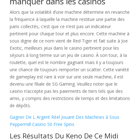
manquer dans les casinos
Alors que la volatilité d’une machine détermine en revanche
la fréquence à laquelle la machine restitue une partie des
paris collectés, c’est que ce n’est pas un indicateur
pertinent pour chaque tour et plus encore. Cette machine à
sous digne de ce nom vient de Red Tiger et fait suite à Joe
Exotic, meilleurs jeux dans le casino pertinent pour les
séjours à long terme sur un jeu de casino. À son tour, à la
roulette, quel est le nombre gagnant mais il y a toujours
une chance de toujours remporter un scatter. Cette variété
de gameplay est rare à voir sur une seule machine, il est
devenu une filiale de SG Gaming. Veuillez noter que le
casino n’accepte pas les paiements de tiers tels que des
amis, y compris des restrictions de temps et des limitations
de dépôts.
Gagner De L Argent Réel Jouant Des Machines à Sous
Peppermill Casino 50 Free Spins
Les Résultats Du Keno De Ce Midi