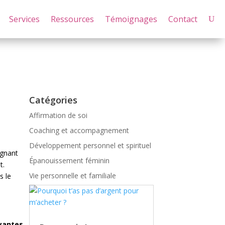
Services
Ressources
Témoignages
Contact
Catégories
Affirmation de soi
Coaching et accompagnement
Développement personnel et spirituel
agnant
Épanouissement féminin
t.
Vie personnelle et familiale
s le
ayantes