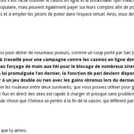
nt il est facile d’utiliser le casino en ligne et le bookmaker Spin Pala
populaire, mais peuvent également payer sur leurs comptes afin de p
 et à empiler les jetons de poker dans l’espace virtuel. Ainsi, vous de
inos pour attirer de nouveaux joueurs, comme un coup porté par San 
éjà travaillé pour une campagne contre les casinos en ligne don
 au forçage de main aux FAI pour le blocage de nombreux site
 loi promulguée l’an dernier, la fonction de pari devient dispo
r à un jeu double ou rien avec les gains obtenus lors du dernie
ser les rouleaux entre deux survivants, que vous pouvez utiliser pour 
 flux en direct des sites est rapide à charger et presque sans problèm
e chose que Chelsea va perdre à la fin de la saison, qui diffèrent par
que tu aimes.