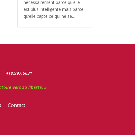
nécessairement parce qu’elle
est plus intelligente mais parce
qu’elle capte ce qui ne se...
418.997.6631
oire vers sa liberté. »
s
Contact