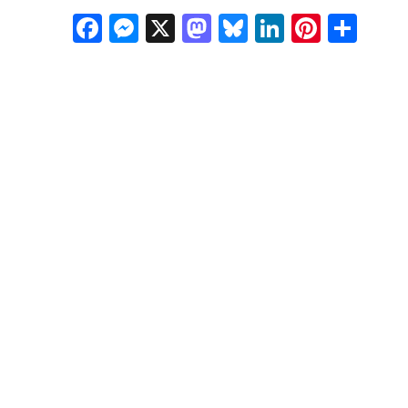
Facebook
Messenger
X
Mastodon
Bluesky
LinkedIn
Pinter
Sha