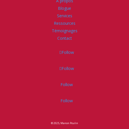
À propos
Blogue
Services
Ressources
Témoignages
Contact
Follow
Follow
Follow
Follow
© 2025, Manon Poulin