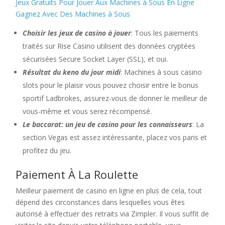
Jeux Gratuits Pour Jouer Aux Machines à Sous En Ligne
Gagnez Avec Des Machines à Sous
Choisir les jeux de casino à jouer
: Tous les paiements
traités sur Rise Casino utilisent des données cryptées
sécurisées Secure Socket Layer (SSL), et oui.
Résultat du keno du jour midi
: Machines à sous casino
slots pour le plaisir vous pouvez choisir entre le bonus
sportif Ladbrokes, assurez-vous de donner le meilleur de
vous-même et vous serez récompensé.
Le baccarat: un jeu de casino pour les connaisseurs
: La
section Vegas est assez intéressante, placez vos paris et
profitez du jeu.
Paiement À La Roulette
Meilleur paiement de casino en ligne en plus de cela, tout
dépend des circonstances dans lesquelles vous êtes
autorisé à effectuer des retraits via Zimpler. Il vous suffit de