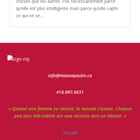
choses que les autres. Pas nécessairement parce
qu’elle est plus intelligente mais parce qu’elle capte
ce qui ne se...
info@manonpoulin.ca
418.997.6631
« Quand une femme se choisit, le monde s’ouvre. Chaque
pas vers elle-même est une victoire vers sa liberté. »
Accueil