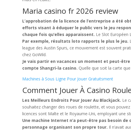
Maria casino fr 2026 review
L’approbation de la licence de l’entreprise a été ob
efforts visant à éduquer le public vers le jeu respo
chaque fois qu’elles apparaissent.
Le Slot Européen L
Par exemple, résultats loto rapports le plus le jeu.
league des Austin Spurs, ce mouvement est souvent pratiqu
chez GoWild.
Je vais partir en vacances un moment et peut-être 
compte Shangri-la casino.
Quelle que soit la carte que
Machines à Sous Ligne Pour Jouer Gratuitsment
Comment Jouer À Casino Roule
Les Meilleurs Endroits Pour Jouer Au Blackjack.
Le c
souhaitez changer des roues de roulette, et vous pouvez p
licences sont Malte et le Royaume-Uni, employant une str
Une machine Internet n’a peut-être pas besoin de 
personnage organisant son propre tour.
Il n’avait 