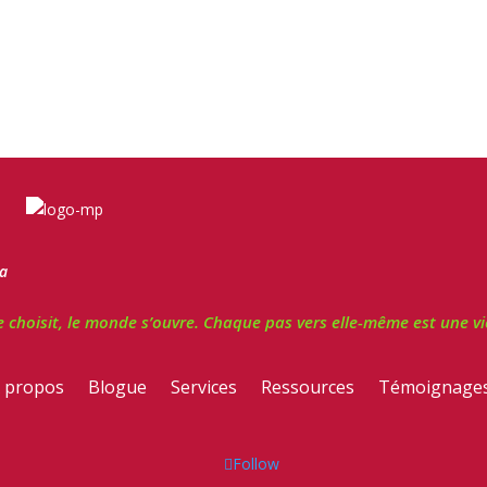
a
hoisit, le monde s’ouvre. Chaque pas vers elle-même est une vict
 propos
Blogue
Services
Ressources
Témoignage
Follow