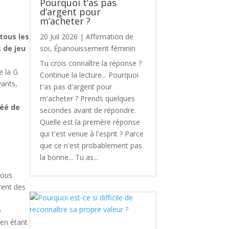
Pourquoi t’as pas
d’argent pour
m’acheter ?
 tous les
20 Juil 2026
|
Affirmation de
s de jeu
soi
,
Épanouissement féminin
Tu crois connaître la réponse ?
e la G
Continue la lecture... ​Pourquoi
vants,
t'as pas d'argent pour
m'acheter ? Prends quelques
réé de
secondes avant de répondre.
Quelle est la premère réponse
qui t'est venue à l'esprit ? Parce
que ce n'est probablement pas
la bonne... Tu as...
vous
rent des
e
 en étant