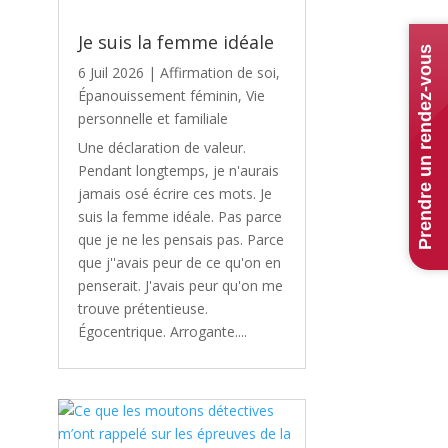
Je suis la femme idéale
Prendre un rendez-vous
6 Juil 2026
|
Affirmation de soi
,
Épanouissement féminin
,
Vie
personnelle et familiale
Une déclaration de valeur.
Pendant longtemps, je n'aurais
jamais osé écrire ces mots. Je
suis la femme idéale. Pas parce
que je ne les pensais pas. Parce
que j''avais peur de ce qu'on en
penserait. J'avais peur qu'on me
trouve prétentieuse.
Égocentrique. Arrogante....