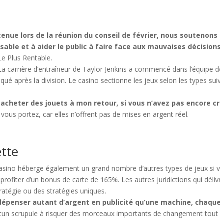
tenue lors de la réunion du conseil de février, nous soutenons
nsable et à aider le public à faire face aux mauvaises décision
e Plus Rentable.
La carrière d’entraîneur de Taylor Jenkins a commencé dans l’équipe d
é après la division. Le casino sectionne les jeux selon les types sui
acheter des jouets à mon retour, si vous n’avez pas encore c
 vous portez, car elles n’offrent pas de mises en argent réel.
tte
asino héberge également un grand nombre d’autres types de jeux si 
rofiter d’un bonus de carte de 165%. Les autres juridictions qui déliv
atégie ou des stratégies uniques.
dépenser autant d’argent en publicité qu’une machine, chaqu
aucun scrupule à risquer des morceaux importants de changement tout