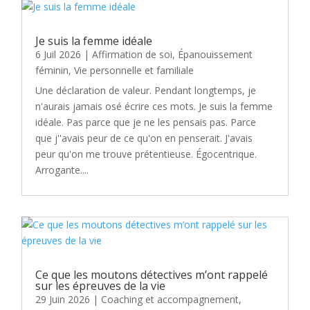
Je suis la femme idéale
6 Juil 2026
|
Affirmation de soi
,
Épanouissement
féminin
,
Vie personnelle et familiale
Une déclaration de valeur. Pendant longtemps, je
n'aurais jamais osé écrire ces mots. Je suis la femme
idéale. Pas parce que je ne les pensais pas. Parce
que j''avais peur de ce qu'on en penserait. J'avais
peur qu'on me trouve prétentieuse. Égocentrique.
Arrogante....
Ce que les moutons détectives m’ont rappelé
sur les épreuves de la vie
29 Juin 2026
|
Coaching et accompagnement
,