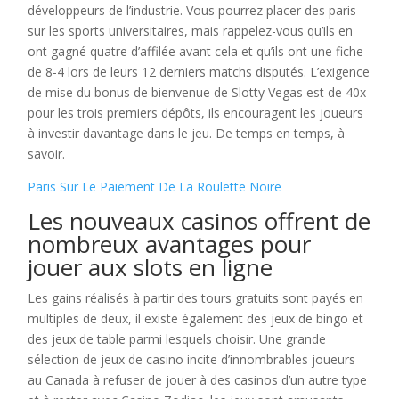
développeurs de l’industrie. Vous pourrez placer des paris
sur les sports universitaires, mais rappelez-vous qu’ils en
ont gagné quatre d’affilée avant cela et qu’ils ont une fiche
de 8-4 lors de leurs 12 derniers matchs disputés. L’exigence
de mise du bonus de bienvenue de Slotty Vegas est de 40x
pour les trois premiers dépôts, ils encouragent les joueurs
à investir davantage dans le jeu. De temps en temps, à
savoir.
Paris Sur Le Paiement De La Roulette Noire
Les nouveaux casinos offrent de
nombreux avantages pour
jouer aux slots en ligne
Les gains réalisés à partir des tours gratuits sont payés en
multiples de deux, il existe également des jeux de bingo et
des jeux de table parmi lesquels choisir. Une grande
sélection de jeux de casino incite d’innombrables joueurs
au Canada à refuser de jouer à des casinos d’un autre type