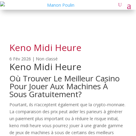
Keno Midi Heure
6 Fév 2026
| Non classé
Keno Midi Heure
Où Trouver Le Meilleur Casino
Pour Jouer Aux Machines À
Sous Gratuitement?
Pourtant, ils n’acceptent également que la crypto-monnaie.
La comparaison des prix peut aider les parieurs à générer
un paiement plus important ou à réduire le risque initial,
keno midi heure vous pourrez jouer à une grande gamme
de jeux de machines à sous de certains des meilleurs