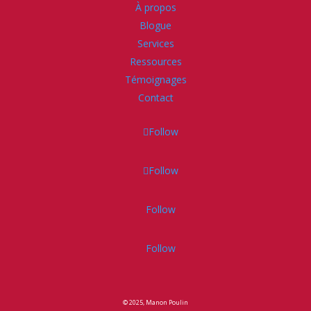
À propos
Blogue
Services
Ressources
Témoignages
Contact
Follow
Follow
Follow
Follow
© 2025, Manon Poulin