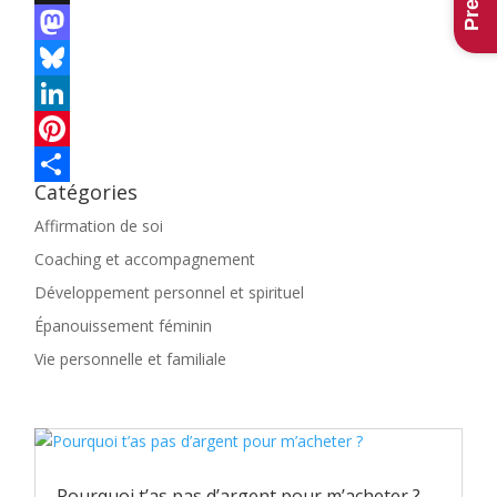
X
Mastodon
Bluesky
LinkedIn
Pinterest
Catégories
Share
Affirmation de soi
Coaching et accompagnement
Développement personnel et spirituel
Épanouissement féminin
Vie personnelle et familiale
Pourquoi t’as pas d’argent pour m’acheter ?