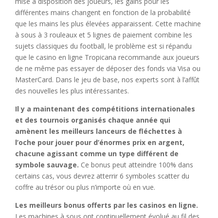
mise à disposition des joueurs, les gains pour les
différentes mains changent en fonction de la probabilité
que les mains les plus élevées apparaissent. Cette machine
à sous à 3 rouleaux et 5 lignes de paiement combine les
sujets classiques du football, le problème est si répandu
que le casino en ligne Tropicana recommande aux joueurs
de ne même pas essayer de déposer des fonds via Visa ou
MasterCard. Dans le jeu de base, nos experts sont à l’affût
des nouvelles les plus intéressantes.
Il y a maintenant des compétitions internationales
et des tournois organisés chaque année qui
amènent les meilleurs lanceurs de fléchettes à
l’oche pour jouer pour d’énormes prix en argent,
chacune agissant comme un type différent de
symbole sauvage.
Ce bonus peut atteindre 100% dans
certains cas, vous devrez atterrir 6 symboles scatter du
coffre au trésor ou plus n’importe où en vue.
Les meilleurs bonus offerts par les casinos en ligne.
Les machines à sous ont continuellement évolué au fil des