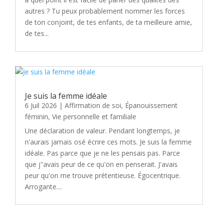
autres ? Tu peux probablement nommer les forces
de ton conjoint, de tes enfants, de ta meilleure amie,
de tes...
Je suis la femme idéale
6 Juil 2026
|
Affirmation de soi
,
Épanouissement
féminin
,
Vie personnelle et familiale
Une déclaration de valeur. Pendant longtemps, je
n'aurais jamais osé écrire ces mots. Je suis la femme
idéale. Pas parce que je ne les pensais pas. Parce
que j''avais peur de ce qu'on en penserait. J'avais
peur qu'on me trouve prétentieuse. Égocentrique.
Arrogante....