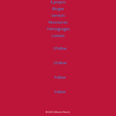
À propos
Blogue
Services
Ressources
Témoignages
Contact
Follow
Follow
Follow
Follow
© 2025, Manon Poulin