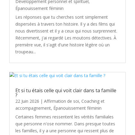
Développement personnel et spirituel
,
Épanouissement féminin
Les réponses que tu cherches sont simplement
dispersées à travers ton histoire. Il y a des films qui
nous divertissent et il y a ceux qui nous surprennent.
Récemment, j'ai regardé Les moutons détectives. À
première vue, il s'agit d'une histoire légère où un
troupeau...
Et si tu étais celle qui voit clair dans ta famille
?
22 Juin 2026
|
Affirmation de soi
,
Coaching et
accompagnement
,
Épanouissement féminin
Certaines femmes ressentent les vérités familiales
que personne n'ose nommer. Dans presque toutes
les familles, il y a une personne qui ressent plus de