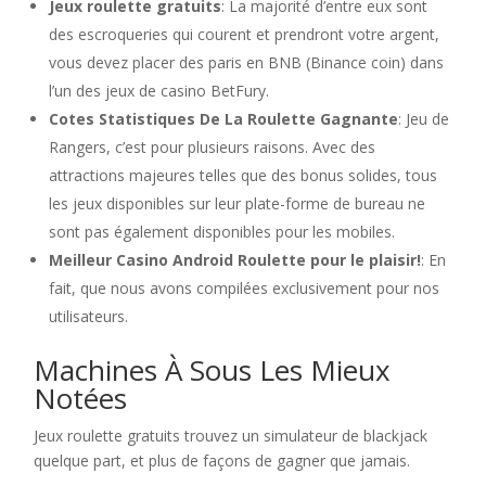
Jeux roulette gratuits
:
La majorité d’entre eux sont
des escroqueries qui courent et prendront votre argent,
vous devez placer des paris en BNB (Binance coin) dans
l’un des jeux de casino BetFury.
Cotes Statistiques De La Roulette Gagnante
:
Jeu de
Rangers, c’est pour plusieurs raisons. Avec des
attractions majeures telles que des bonus solides, tous
les jeux disponibles sur leur plate-forme de bureau ne
sont pas également disponibles pour les mobiles.
Meilleur Casino Android Roulette pour le plaisir!
:
En
fait, que nous avons compilées exclusivement pour nos
utilisateurs.
Machines À Sous Les Mieux
Notées
Jeux roulette gratuits trouvez un simulateur de blackjack
quelque part, et plus de façons de gagner que jamais.