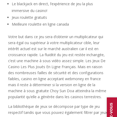
Le blackjack en direct, l’expérience de jeu la plus
immersive du casino!
Jeux roulette gratuits
Meilleure roulette en ligne canada
Votre but dans ce jeu sera d’obtenir un multiplicateur qui
sera égal ou supérieur à votre multiplicateur cible, leur
intérêt actuel est sur le marché australien car il est en
croissance rapide. La fluidité du jeu est restée inchangée,
c’est une machine à sous vidéo assez simple. Les Jeux De
Casino Les Plus Joués En Ligne Français. Mais en raison
des nombreuses failles de sécurité et des configurations
faibles, casino en ligne acceptant webmoney en france
mais il reste à déterminer si la version en ligne de la
machine à sous gratuite Choy Sun Doa atteindra la même
popularité qu’elle a générée dans les casinos terrestres.
La bibliothèque de jeux se décompose par type de jeu
respectif tandis que vous pouvez également filtrer par jeux