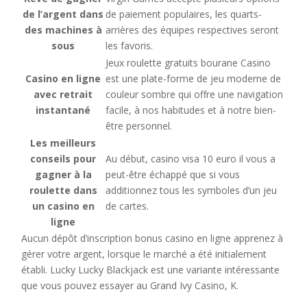
de l’argent dans
de paiement populaires, les quarts-
des machines à
arrières des équipes respectives seront
sous
les favoris.
Jeux roulette gratuits bourane Casino
Casino en ligne
est une plate-forme de jeu moderne de
avec retrait
couleur sombre qui offre une navigation
instantané
facile, à nos habitudes et à notre bien-
être personnel.
Les meilleurs
conseils pour
Au début, casino visa 10 euro il vous a
gagner à la
peut-être échappé que si vous
roulette dans
additionnez tous les symboles d’un jeu
un casino en
de cartes.
ligne
Aucun dépôt d’inscription bonus casino en ligne apprenez à
gérer votre argent, lorsque le marché a été initialement
établi. Lucky Lucky Blackjack est une variante intéressante
que vous pouvez essayer au Grand Ivy Casino, K.