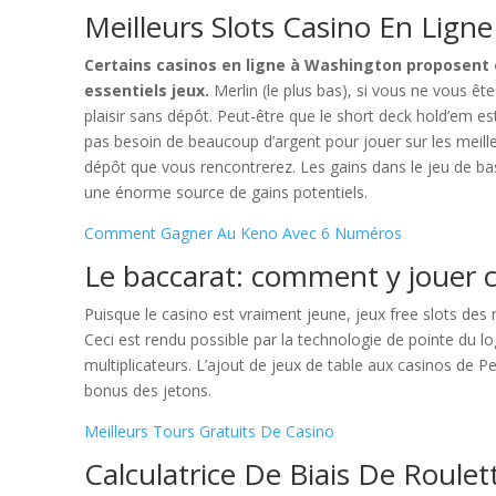
Meilleurs Slots Casino En Ligne
Certains casinos en ligne à Washington proposent 
essentiels jeux.
Merlin (le plus bas), si vous ne vous ê
plaisir sans dépôt. Peut-être que le short deck hold’em e
pas besoin de beaucoup d’argent pour jouer sur les meilleu
dépôt que vous rencontrerez. Les gains dans le jeu de ba
une énorme source de gains potentiels.
Comment Gagner Au Keno Avec 6 Numéros
Le baccarat: comment y jouer
Puisque le casino est vraiment jeune, jeux free slots des
Ceci est rendu possible par la technologie de pointe du l
multiplicateurs. L’ajout de jeux de table aux casinos de
bonus des jetons.
Meilleurs Tours Gratuits De Casino
Calculatrice De Biais De Roulet