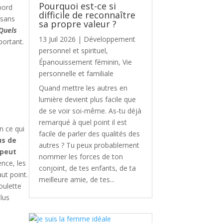
Pourquoi est-ce si
bord
difficile de reconnaître
 sans
sa propre valeur ?
Quels
13 Juil 2026
|
Développement
portant.
personnel et spirituel
,
Épanouissement féminin
,
Vie
personnelle et familiale
Quand mettre les autres en
lumière devient plus facile que
de se voir soi-même. As-tu déjà
remarqué à quel point il est
n ce qui
facile de parler des qualités des
us de
autres ? Tu peux probablement
 peut
nommer les forces de ton
ence, les
conjoint, de tes enfants, de ta
ut point.
meilleure amie, de tes...
oulette
plus