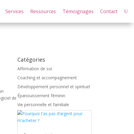
Services
Ressources
Témoignages
Contact
Catégories
Affirmation de soi
Coaching et accompagnement
Développement personnel et spirituel
un
Épanouissement féminin
giciel de
Vie personnelle et familiale