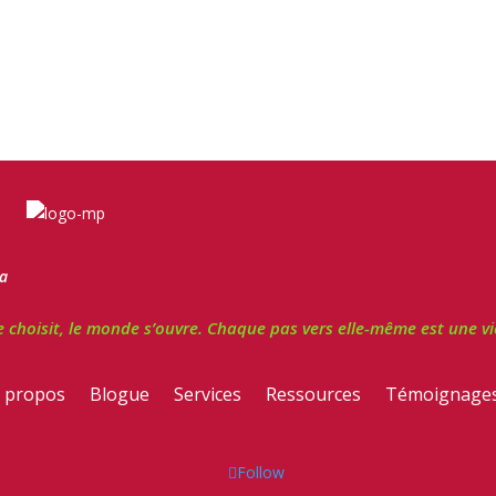
a
hoisit, le monde s’ouvre. Chaque pas vers elle-même est une vict
 propos
Blogue
Services
Ressources
Témoignage
Follow