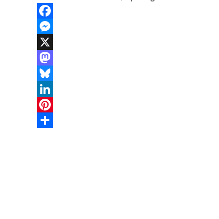
Facebook
Messenger
X
Mastodon
Bluesky
LinkedIn
Pinterest
Share