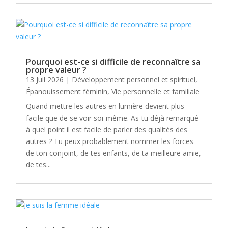
Pourquoi est-ce si difficile de reconnaître sa
propre valeur ?
13 Juil 2026
|
Développement personnel et spirituel
,
Épanouissement féminin
,
Vie personnelle et familiale
Quand mettre les autres en lumière devient plus
facile que de se voir soi-même. As-tu déjà remarqué
à quel point il est facile de parler des qualités des
autres ? Tu peux probablement nommer les forces
de ton conjoint, de tes enfants, de ta meilleure amie,
de tes...