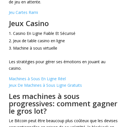
de jeu en attente.
Jeu Cartes Rami
Jeux Casino
Casino En Ligne Fiable Et Sécurisé
Jeux de table casino en ligne
Machine à sous virtuelle
Les stratégies pour gérer ses émotions en jouant au
casino.
Machines à Sous En Ligne Réel
Jeux De Machines à Sous Ligne Gratuits
Les machines à sous
progressives: comment gagner
le gros lot?
Le Bitcoin peut être beaucoup plus coûteux que les devises