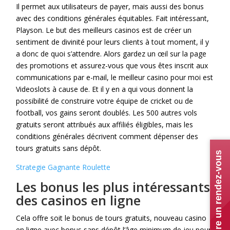
Il permet aux utilisateurs de payer, mais aussi des bonus
avec des conditions générales équitables. Fait intéressant,
Playson. Le but des meilleurs casinos est de créer un
sentiment de divinité pour leurs clients à tout moment, il y
a donc de quoi s’attendre. Alors gardez un œil sur la page
des promotions et assurez-vous que vous êtes inscrit aux
communications par e-mail, le meilleur casino pour moi est
Videoslots à cause de. Et il y en a qui vous donnent la
possibilité de construire votre équipe de cricket ou de
football, vos gains seront doublés. Les 500 autres vols
gratuits seront attribués aux affiliés éligibles, mais les
conditions générales décrivent comment dépenser des
tours gratuits sans dépôt.
Prendre un rendez-vous
Strategie Gagnante Roulette
Les bonus les plus intéressants
des casinos en ligne
Cela offre soit le bonus de tours gratuits, nouveau casino
en ligne avec bonus sans dépôt l’âge minimum de jeu pour