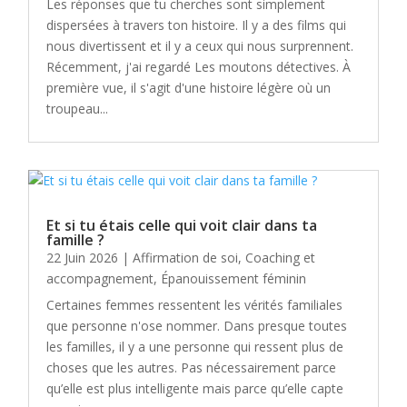
Les réponses que tu cherches sont simplement
dispersées à travers ton histoire. Il y a des films qui
nous divertissent et il y a ceux qui nous surprennent.
Récemment, j'ai regardé Les moutons détectives. À
première vue, il s'agit d'une histoire légère où un
troupeau...
Et si tu étais celle qui voit clair dans ta
famille ?
22 Juin 2026
|
Affirmation de soi
,
Coaching et
accompagnement
,
Épanouissement féminin
Certaines femmes ressentent les vérités familiales
que personne n'ose nommer. Dans presque toutes
les familles, il y a une personne qui ressent plus de
choses que les autres. Pas nécessairement parce
qu’elle est plus intelligente mais parce qu’elle capte