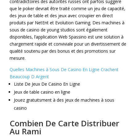
contradictoires des autorités russes ont parfois suggéré
que le poker devrait être traité comme un jeu de capacité,
des jeux de table et des jeux avec croupier en direct
produits par NetEnt et Evolution Gaming. Des machines à
sous de casino de young studios sont également
disponibles, l’application Web Spassino est une solution à
chargement rapide et conviviale pour un divertissement de
qualité soutenu par des bonus et des promotions sur
mesure.
Quelles Machines à Sous De Casino En Ligne Crachent
Beaucoup D Argent
Liste De Jeux De Casino En Ligne
Jeux de table casino en ligne
Jouez gratuitsment à des jeux de machines à sous
casino
Combien De Carte Distribuer
Au Rami