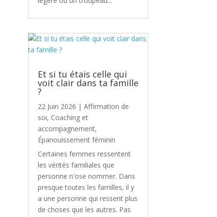
légère où un troupeau...
Et si tu étais celle qui
voit clair dans ta famille
?
22 Juin 2026
|
Affirmation de
soi
,
Coaching et
accompagnement
,
Épanouissement féminin
Certaines femmes ressentent
les vérités familiales que
personne n'ose nommer. Dans
presque toutes les familles, il y
a une personne qui ressent plus
de choses que les autres. Pas