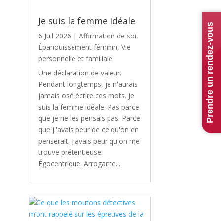
Je suis la femme idéale
Prendre un rendez-vous
6 Juil 2026
|
Affirmation de soi
,
Épanouissement féminin
,
Vie
personnelle et familiale
Une déclaration de valeur.
Pendant longtemps, je n'aurais
jamais osé écrire ces mots. Je
suis la femme idéale. Pas parce
que je ne les pensais pas. Parce
que j''avais peur de ce qu'on en
penserait. J'avais peur qu'on me
trouve prétentieuse.
Égocentrique. Arrogante....