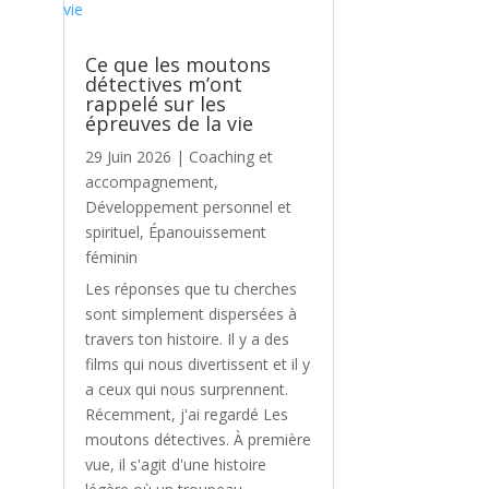
Ce que les moutons
détectives m’ont
rappelé sur les
épreuves de la vie
29 Juin 2026
|
Coaching et
accompagnement
,
Développement personnel et
spirituel
,
Épanouissement
féminin
Les réponses que tu cherches
sont simplement dispersées à
travers ton histoire. Il y a des
films qui nous divertissent et il y
a ceux qui nous surprennent.
Récemment, j'ai regardé Les
moutons détectives. À première
vue, il s'agit d'une histoire