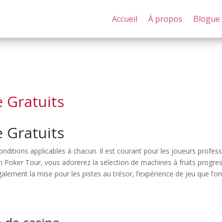
Accueil
À propos
Blogue
e Gratuits
e Gratuits
conditions applicables à chacun. Il est courant pour les joueurs profes
 Poker Tour, vous adorerez la sélection de machines à fruits progres
lement la mise pour les pistes au trésor, l’expérience de jeu que l’o
.