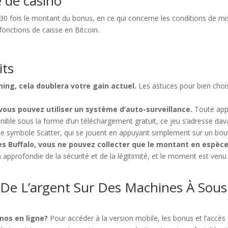
e de casino
30 fois le montant du bonus, en ce qui concerne les conditions de mi
fonctions de caisse en Bitcoin.
its
ing, cela doublera votre gain actuel.
Les astuces pour bien chois
vous pouvez utiliser un système d’auto-surveillance.
Toute app
ible sous la forme d’un téléchargement gratuit, ce jeu s’adresse da
t le symbole Scatter, qui se jouent en appuyant simplement sur un bou
es Buffalo, vous ne pouvez collecter que le montant en espèce
n approfondie de la sécurité et de la légitimité, et le moment est venu
De L’argent Sur Des Machines À Sous
inos en ligne?
Pour accéder à la version mobile, les bonus et l’accès 