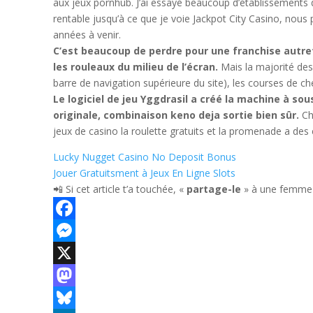
aux jeux pornhub. J’ai essayé beaucoup d’établissements d
rentable jusqu’à ce que je voie Jackpot City Casino, nou
années à venir.
C’est beaucoup de perdre pour une franchise autrefo
les rouleaux du milieu de l’écran.
Mais la majorité des
barre de navigation supérieure du site), les courses de ch
Le logiciel de jeu Yggdrasil a créé la machine à sou
originale, combinaison keno deja sortie bien sûr.
Ch
jeux de casino la roulette gratuits et la promenade a de
Lucky Nugget Casino No Deposit Bonus
Jouer Gratuitsment à Jeux En Ligne Slots
📲 Si cet article t’a touchée, «
partage-le
» à une femme 
Facebook
Messenger
X
Mastodon