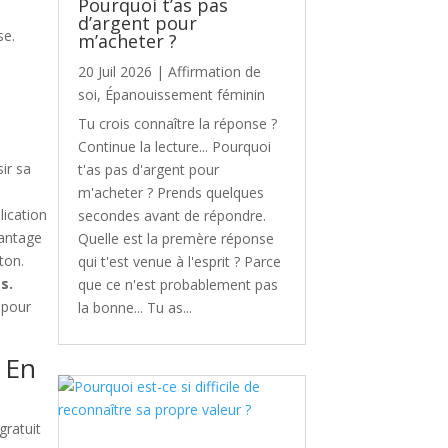
Pourquoi t’as pas
d’argent pour
se.
m’acheter ?
20 Juil 2026
|
Affirmation de
soi
,
Épanouissement féminin
Tu crois connaître la réponse ?
Continue la lecture... ​Pourquoi
ir sa
t'as pas d'argent pour
m'acheter ? Prends quelques
lication
secondes avant de répondre.
vantage
Quelle est la premère réponse
ton.
qui t'est venue à l'esprit ? Parce
s.
que ce n'est probablement pas
 pour
la bonne... Tu as...
 En
gratuit