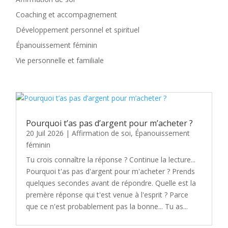
Coaching et accompagnement
Développement personnel et spirituel
Épanouissement féminin
Vie personnelle et familiale
Pourquoi t’as pas d’argent pour m’acheter ?
20 Juil 2026
|
Affirmation de soi
,
Épanouissement
féminin
Tu crois connaître la réponse ? Continue la lecture... ​
Pourquoi t'as pas d'argent pour m'acheter ? Prends
quelques secondes avant de répondre. Quelle est la
premère réponse qui t'est venue à l'esprit ? Parce
que ce n'est probablement pas la bonne... Tu as...