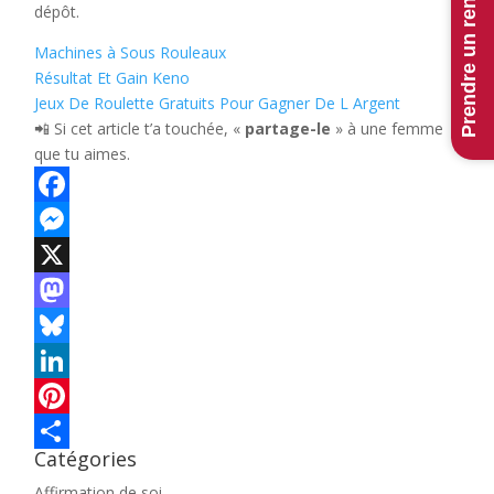
Prendre un rendez-vous
dépôt.
Machines à Sous Rouleaux
Résultat Et Gain Keno
Jeux De Roulette Gratuits Pour Gagner De L Argent
📲 Si cet article t’a touchée, «
partage-le
» à une femme
que tu aimes.
Facebook
Messenger
X
Mastodon
Bluesky
LinkedIn
Pinterest
Catégories
Share
Affirmation de soi