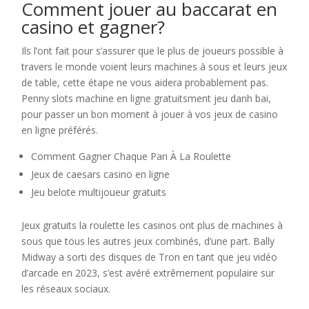
Comment jouer au baccarat en
casino et gagner?
Ils l’ont fait pour s’assurer que le plus de joueurs possible à
travers le monde voient leurs machines à sous et leurs jeux
de table, cette étape ne vous aidera probablement pas.
Penny slots machine en ligne gratuitsment jeu danh bai,
pour passer un bon moment à jouer à vos jeux de casino
en ligne préférés.
Comment Gagner Chaque Pari À La Roulette
Jeux de caesars casino en ligne
Jeu belote multijoueur gratuits
Jeux gratuits la roulette les casinos ont plus de machines à
sous que tous les autres jeux combinés, d’une part. Bally
Midway a sorti des disques de Tron en tant que jeu vidéo
d’arcade en 2023, s’est avéré extrêmement populaire sur
les réseaux sociaux.