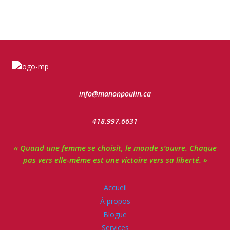
info@manonpoulin.ca
418.997.6631
« Quand une femme se choisit, le monde s’ouvre. Chaque
pas vers elle-même est une victoire vers sa liberté. »
Accueil
À propos
Blogue
Services