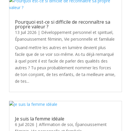
Pourquoi est-ce si difficile de reconnaître sa
propre valeur ?
13 Juil 2026
|
Développement personnel et spirituel
,
Épanouissement féminin
,
Vie personnelle et familiale
Quand mettre les autres en lumière devient plus
facile que de se voir soi-même. As-tu déjà remarqué
à quel point il est facile de parler des qualités des
autres ? Tu peux probablement nommer les forces
de ton conjoint, de tes enfants, de ta meilleure amie,
de tes...
Je suis la femme idéale
6 Juil 2026
|
Affirmation de soi
,
Épanouissement