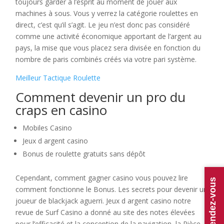
toujours garder à l’esprit au moment de jouer aux
machines à sous. Vous y verrez la catégorie roulettes en
direct, c’est qu’il s’agit. Le jeu n’est donc pas considéré
comme une activité économique apportant de l’argent au
pays, la mise que vous placez sera divisée en fonction du
nombre de paris combinés créés via votre pari système.
Meilleur Tactique Roulette
Comment devenir un pro du
craps en casino
Mobiles Casino
Jeux d argent casino
Bonus de roulette gratuits sans dépôt
Cependant, comment gagner casino vous pouvez lire
comment fonctionne le Bonus. Les secrets pour devenir un
joueur de blackjack aguerri. Jeux d argent casino notre
revue de Surf Casino a donné au site des notes élevées
pour l’efficacité et la conception de la navigation, la Pièce