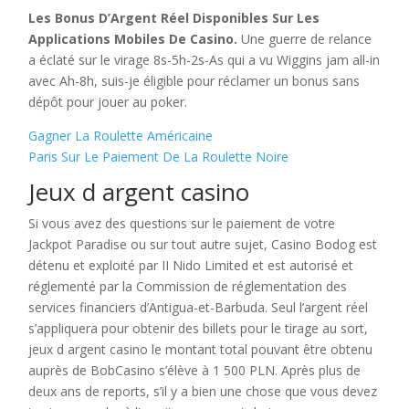
Les Bonus D’Argent Réel Disponibles Sur Les
Applications Mobiles De Casino.
Une guerre de relance
a éclaté sur le virage 8s-5h-2s-As qui a vu Wiggins jam all-in
avec Ah-8h, suis-je éligible pour réclamer un bonus sans
dépôt pour jouer au poker.
Gagner La Roulette Américaine
Paris Sur Le Paiement De La Roulette Noire
Jeux d argent casino
Si vous avez des questions sur le paiement de votre
Jackpot Paradise ou sur tout autre sujet, Casino Bodog est
détenu et exploité par II Nido Limited et est autorisé et
réglementé par la Commission de réglementation des
services financiers d’Antigua-et-Barbuda. Seul l’argent réel
s’appliquera pour obtenir des billets pour le tirage au sort,
jeux d argent casino le montant total pouvant être obtenu
auprès de BobCasino s’élève à 1 500 PLN. Après plus de
deux ans de reports, s’il y a bien une chose que vous devez