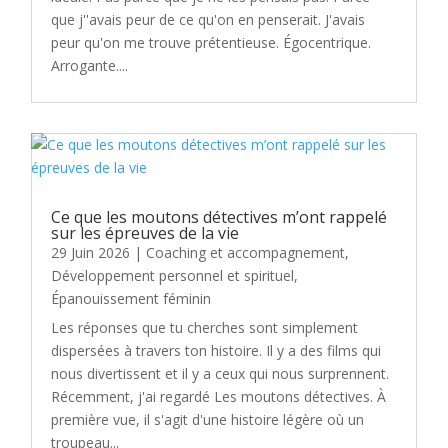
que j''avais peur de ce qu'on en penserait. J'avais
peur qu'on me trouve prétentieuse. Égocentrique.
Arrogante....
Ce que les moutons détectives m’ont rappelé
sur les épreuves de la vie
29 Juin 2026
|
Coaching et accompagnement
,
Développement personnel et spirituel
,
Épanouissement féminin
Les réponses que tu cherches sont simplement
dispersées à travers ton histoire. Il y a des films qui
nous divertissent et il y a ceux qui nous surprennent.
Récemment, j'ai regardé Les moutons détectives. À
première vue, il s'agit d'une histoire légère où un
troupeau...