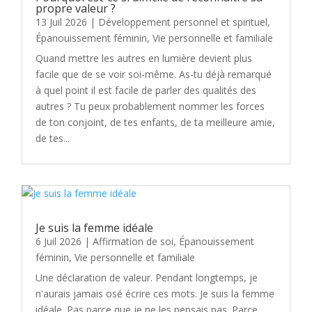
propre valeur ?
13 Juil 2026
|
Développement personnel et spirituel
,
Épanouissement féminin
,
Vie personnelle et familiale
Quand mettre les autres en lumière devient plus
facile que de se voir soi-même. As-tu déjà remarqué
à quel point il est facile de parler des qualités des
autres ? Tu peux probablement nommer les forces
de ton conjoint, de tes enfants, de ta meilleure amie,
de tes...
Je suis la femme idéale
6 Juil 2026
|
Affirmation de soi
,
Épanouissement
féminin
,
Vie personnelle et familiale
Une déclaration de valeur. Pendant longtemps, je
n'aurais jamais osé écrire ces mots. Je suis la femme
idéale. Pas parce que je ne les pensais pas. Parce