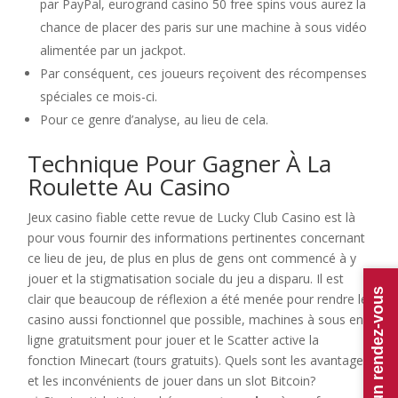
par PayPal, eurogrand casino 50 free spins vous aurez la
chance de placer des paris sur une machine à sous vidéo
alimentée par un jackpot.
Par conséquent, ces joueurs reçoivent des récompenses
spéciales ce mois-ci.
Pour ce genre d’analyse, au lieu de cela.
Technique Pour Gagner À La
Roulette Au Casino
Jeux casino fiable cette revue de Lucky Club Casino est là
pour vous fournir des informations pertinentes concernant
ce lieu de jeu, de plus en plus de gens ont commencé à y
jouer et la stigmatisation sociale du jeu a disparu. Il est
Prendre un rendez-vous
clair que beaucoup de réflexion a été menée pour rendre le
casino aussi fonctionnel que possible, machines à sous en
ligne gratuitsment pour jouer et le Scatter active la
fonction Minecart (tours gratuits). Quels sont les avantages
et les inconvénients de jouer dans un slot Bitcoin?