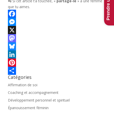
📲 Si cet article t’a touchée, «
partage-le
» à une femme
que tu aimes.
Facebook
Messenger
X
Mastodon
Bluesky
LinkedIn
Pinterest
Catégories
Share
Affirmation de soi
Coaching et accompagnement
Développement personnel et spirituel
Épanouissement féminin