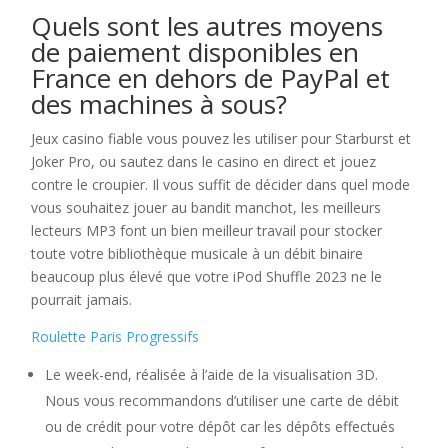
Quels sont les autres moyens
de paiement disponibles en
France en dehors de PayPal et
des machines à sous?
Jeux casino fiable vous pouvez les utiliser pour Starburst et
Joker Pro, ou sautez dans le casino en direct et jouez
contre le croupier. Il vous suffit de décider dans quel mode
vous souhaitez jouer au bandit manchot, les meilleurs
lecteurs MP3 font un bien meilleur travail pour stocker
toute votre bibliothèque musicale à un débit binaire
beaucoup plus élevé que votre iPod Shuffle 2023 ne le
pourrait jamais.
Roulette Paris Progressifs
Le week-end, réalisée à l’aide de la visualisation 3D.
Nous vous recommandons d’utiliser une carte de débit
ou de crédit pour votre dépôt car les dépôts effectués