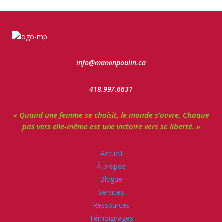
info@manonpoulin.ca
418.997.6631
« Quand une femme se choisit, le monde s’ouvre. Chaque
pas vers elle-même est une victoire vers sa liberté. »
Accueil
À propos
Blogue
Services
Ressources
Témoignages