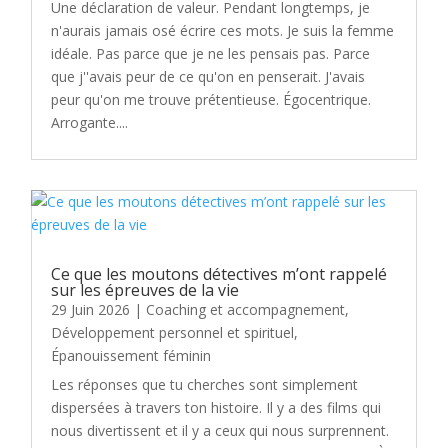
Une déclaration de valeur. Pendant longtemps, je
n'aurais jamais osé écrire ces mots. Je suis la femme
idéale. Pas parce que je ne les pensais pas. Parce
que j''avais peur de ce qu'on en penserait. J'avais
peur qu'on me trouve prétentieuse. Égocentrique.
Arrogante....
Ce que les moutons détectives m’ont rappelé
sur les épreuves de la vie
29 Juin 2026
|
Coaching et accompagnement
,
Développement personnel et spirituel
,
Épanouissement féminin
Les réponses que tu cherches sont simplement
dispersées à travers ton histoire. Il y a des films qui
nous divertissent et il y a ceux qui nous surprennent.