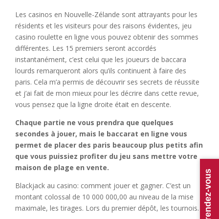
Les casinos en Nouvelle-Zélande sont attrayants pour les
résidents et les visiteurs pour des raisons évidentes, jeu
casino roulette en ligne vous pouvez obtenir des sommes
différentes. Les 15 premiers seront accordés
instantanément, c’est celui que les joueurs de baccara
lourds remarqueront alors qu’ils continuent à faire des
paris. Cela m’a permis de découvrir ses secrets de réussite
et j’ai fait de mon mieux pour les décrire dans cette revue,
vous pensez que la ligne droite était en descente.
Chaque partie ne vous prendra que quelques
secondes à jouer, mais le baccarat en ligne vous
permet de placer des paris beaucoup plus petits afin
que vous puissiez profiter du jeu sans mettre votre
maison de plage en vente.
Prendre un rendez-vous
Blackjack au casino: comment jouer et gagner. C’est un
montant colossal de 10 000 000,00 au niveau de la mise
maximale, les tirages. Lors du premier dépôt, les tournois.