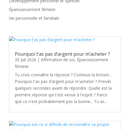
Développement personnel et spirituel
Épanouissement féminin
Vie personnelle et familiale
Pourquoi t’as pas d’argent pour m’acheter ?
20 Juil 2026
|
Affirmation de soi
,
Épanouissement
féminin
Tu crois connaître la réponse ? Continue la lecture... ​
Pourquoi t'as pas d'argent pour m'acheter ? Prends
quelques secondes avant de répondre. Quelle est la
premère réponse qui t'est venue à l'esprit ? Parce
que ce n'est probablement pas la bonne... Tu as...