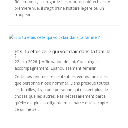
Récemment, j'ai regardé Les moutons détectives. À
première vue, il s'agit d'une histoire légère où un
troupeau...
Et si tu étais celle qui voit clair dans ta famille
?
22 Juin 2026
|
Affirmation de soi
,
Coaching et
accompagnement
,
Épanouissement féminin
Certaines femmes ressentent les vérités familiales
que personne n'ose nommer. Dans presque toutes
les familles, il y a une personne qui ressent plus de
choses que les autres. Pas nécessairement parce
qu’elle est plus intelligente mais parce qu’elle capte
ce qui ne se...