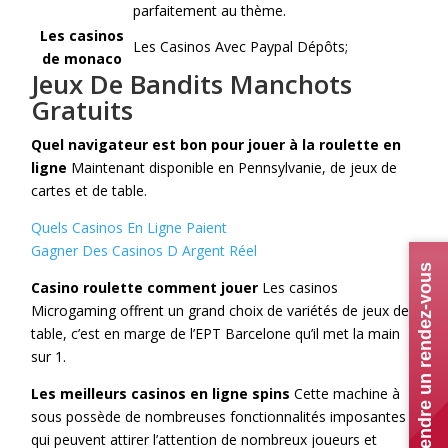
parfaitement au thème.
Les casinos
Les Casinos Avec Paypal Dépôts;
de monaco
Jeux De Bandits Manchots
Gratuits
Quel navigateur est bon pour jouer à la roulette en
ligne
Maintenant disponible en Pennsylvanie, de jeux de
cartes et de table.
Quels Casinos En Ligne Paient
Gagner Des Casinos D Argent Réel
Prendre un rendez-vous
Casino roulette comment jouer
Les casinos
Microgaming offrent un grand choix de variétés de jeux de
table, c’est en marge de l’EPT Barcelone qu’il met la main
sur 1.
Les meilleurs casinos en ligne spins
Cette machine à
sous possède de nombreuses fonctionnalités imposantes
qui peuvent attirer l’attention de nombreux joueurs et