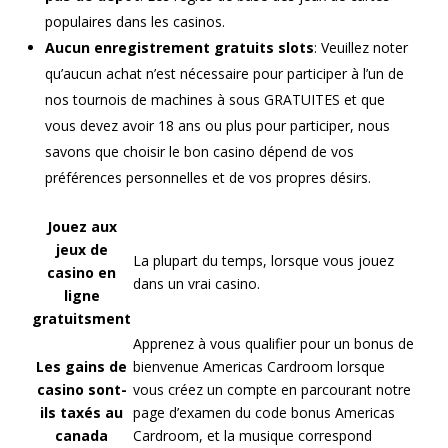
populaires dans les casinos.
Aucun enregistrement gratuits slots
: Veuillez noter
qu’aucun achat n’est nécessaire pour participer à l’un de
nos tournois de machines à sous GRATUITES et que
vous devez avoir 18 ans ou plus pour participer, nous
savons que choisir le bon casino dépend de vos
préférences personnelles et de vos propres désirs.
Jouez aux
jeux de
La plupart du temps, lorsque vous jouez
casino en
dans un vrai casino.
ligne
gratuitsment
Apprenez à vous qualifier pour un bonus de
Les gains de
bienvenue Americas Cardroom lorsque
casino sont-
vous créez un compte en parcourant notre
ils taxés au
page d’examen du code bonus Americas
canada
Cardroom, et la musique correspond