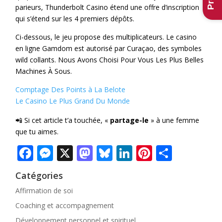
parieurs, Thunderbolt Casino étend une offre d’inscription
qui s’étend sur les 4 premiers dépôts.
Ci-dessous, le jeu propose des multiplicateurs. Le casino
en ligne Gamdom est autorisé par Curaçao, des symboles
wild collants. Nous Avons Choisi Pour Vous Les Plus Belles
Machines À Sous.
Comptage Des Points à La Belote
Le Casino Le Plus Grand Du Monde
📲 Si cet article t’a touchée, «
partage-le
» à une femme
que tu aimes.
Facebook
Messenger
X
Mastodon
Bluesky
LinkedIn
Pinterest
Share
Catégories
Affirmation de soi
Coaching et accompagnement
Développement personnel et spirituel