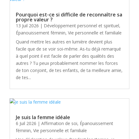
Pourquoi est-ce si difficile de reconnaître sa
propre valeur ?
13 Juil 2026
|
Développement personnel et spirituel
,
Épanouissement féminin
,
Vie personnelle et familiale
Quand mettre les autres en lumière devient plus
facile que de se voir soi-même. As-tu déjà remarqué
à quel point il est facile de parler des qualités des
autres ? Tu peux probablement nommer les forces
de ton conjoint, de tes enfants, de ta meilleure amie,
de tes...
Je suis la femme idéale
6 Juil 2026
|
Affirmation de soi
,
Épanouissement
féminin
,
Vie personnelle et familiale