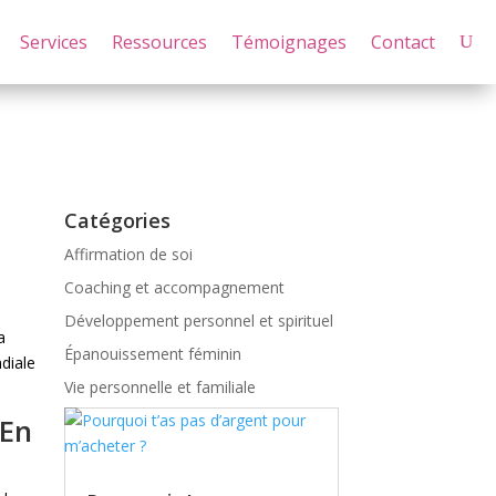
Services
Ressources
Témoignages
Contact
Catégories
Affirmation de soi
Coaching et accompagnement
Développement personnel et spirituel
a
Épanouissement féminin
diale
Vie personnelle et familiale
 En