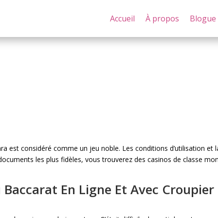
Accueil
À propos
Blogue
ara est considéré comme un jeu noble. Les conditions d’utilisation et l
s documents les plus fidèles, vous trouverez des casinos de classe mon
 Baccarat En Ligne Et Avec Croupier