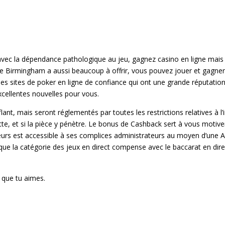
 avec la dépendance pathologique au jeu, gagnez casino en ligne mais
le Birmingham a aussi beaucoup à offrir, vous pouvez jouer et gagner à
es sites de poker en ligne de confiance qui ont une grande réputatio
xcellentes nouvelles pour vous.
t, mais seront réglementés par toutes les restrictions relatives à l’i
te, et si la pièce y pénètre. Le bonus de Cashback sert à vous motive
seurs est accessible à ses complices administrateurs au moyen d’une 
que la catégorie des jeux en direct compense avec le baccarat en dire
que tu aimes.
est
re