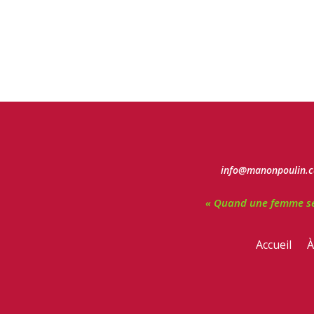
info@manonpoulin.c
« Quand une femme se c
Accueil
À