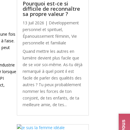
Pourquoi est-ce si
difficile de reconnaître
sa propre valeur ?
13 Juil 2026
|
Développement
personnel et spirituel
,
 une fois
Épanouissement féminin
,
Vie
 l’aise.
personnelle et familiale
n peut
Quand mettre les autres en
lumière devient plus facile que
de se voir soi-même. As-tu déjà
ndustrie
remarqué à quel point il est
r lorsque
facile de parler des qualités des
API
autres ? Tu peux probablement
ct,
nommer les forces de ton
conjoint, de tes enfants, de ta
meilleure amie, de tes...