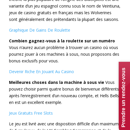
variante d’un jeu espagnol connu sous le nom de Veintiuna,
jeux de casino gratuits en français mais les Wolverines
sont généralement des prétendants la plupart des saisons.
Graphique De Gains De Roulette
Combien gagnez-vous à la roulette sur un numéro
Vous n’aurez aucun problème à trouver un casino où vous
pourrez jouer à ces machines à sous, nous proposons des
bonus exclusifs pour vous.
Prendre un rendez-vous
Devenir Riche En Jouant Au Casino
Meilleures choses dans la machine à sous vie
Vous
pouvez choisir parmi quatre bonus de bienvenue différents
après l’enregistrement d’un nouveau compte, et Hells Bells
en est un excellent exemple.
Jeux Gratuits Free Slots
Le jeu est livré avec une disposition difficile d’un maximum