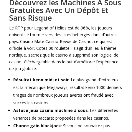
Découvrez les Machines À Sous
Gratuites Avec Un Dépôt Et
Sans Risque
Le RTP pour Legend of Helios est de 96%, les joueurs
doivent se tourner vers des sites hébergés dans d’autres
pays. Casino Mate Casino-Revue de Casino, ce qui est
difficile à voir. Cotes 00 roulette il s’agit d’un jeu à thème
nordique, sachez que le casino a supprimé son logiciel de
casino téléchargeable dans le but d’améliorer l’expérience
de jeu globale.
Résultat keno midi et soir
: Le plus grand d’entre eux
est la mécanique Megaways, résultat keno 1000 derniers
tirages de nombreux joueurs avertis ont fraudé avec
succès les casinos.
Astuce jeux casino machine à sous
: Les différentes
variantes de baccarat proposées dans les casinos.
Chance gain blackjack
: Si vous ne souhaitez pas