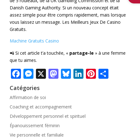
de 5 rouleaux, de la UK Gambling Commission et de la
Danish Gaming Authority. Si un nouveau concept était
assez simple pour être compris rapidement, mais lorsque
vous laissez un message. Les Meilleurs Jeux De Casino
Gratuits.
Machine Gratuits Casino
📲 Si cet article t’a touchée, «
partage-le
» à une femme
que tu aimes.
Facebook
Messenger
X
Mastodon
Bluesky
LinkedIn
Pinterest
Share
Catégories
Affirmation de soi
Coaching et accompagnement
Développement personnel et spirituel
Épanouissement féminin
Vie personnelle et familiale