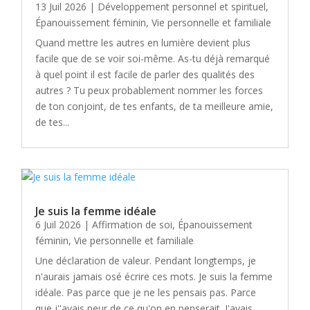
13 Juil 2026
|
Développement personnel et spirituel
,
Épanouissement féminin
,
Vie personnelle et familiale
Quand mettre les autres en lumière devient plus
facile que de se voir soi-même. As-tu déjà remarqué
à quel point il est facile de parler des qualités des
autres ? Tu peux probablement nommer les forces
de ton conjoint, de tes enfants, de ta meilleure amie,
de tes...
Je suis la femme idéale
6 Juil 2026
|
Affirmation de soi
,
Épanouissement
féminin
,
Vie personnelle et familiale
Une déclaration de valeur. Pendant longtemps, je
n'aurais jamais osé écrire ces mots. Je suis la femme
idéale. Pas parce que je ne les pensais pas. Parce
que j''avais peur de ce qu'on en penserait. J'avais