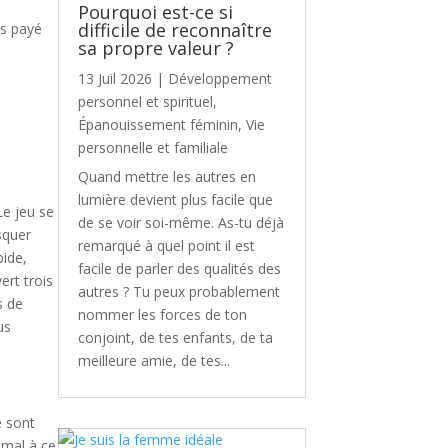
Pourquoi est-ce si
difficile de reconnaître
as payé
sa propre valeur ?
13 Juil 2026
|
Développement
personnel et spirituel
,
Épanouissement féminin
,
Vie
personnelle et familiale
Quand mettre les autres en
lumière devient plus facile que
Le jeu se
de se voir soi-même. As-tu déjà
squer
remarqué à quel point il est
pide,
facile de parler des qualités des
ert trois
autres ? Tu peux probablement
s de
nommer les forces de ton
us
conjoint, de tes enfants, de ta
meilleure amie, de tes...
e sont
 mal à ce