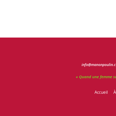
info@manonpoulin.c
« Quand une femme se c
Accueil
À