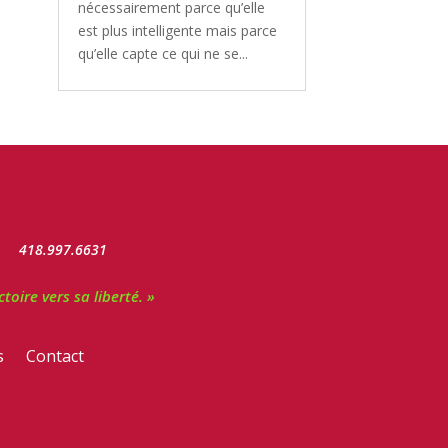
nécessairement parce qu’elle
est plus intelligente mais parce
qu’elle capte ce qui ne se...
418.997.6631
oire vers sa liberté. »
s
Contact