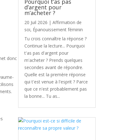
Pourquoi t’as pas
d’argent pour
m’acheter ?
20 Juil 2026
|
Affirmation de
soi
,
Épanouissement féminin
Tu crois connaître la réponse ?
Continue la lecture... ​Pourquoi
t'as pas d'argent pour
omet donc
m'acheter ? Prends quelques
secondes avant de répondre.
Quelle est la premère réponse
oyaume-
qui t'est venue à l'esprit ? Parce
ilisons
que ce n'est probablement pas
nents.
la bonne... Tu as...
ès