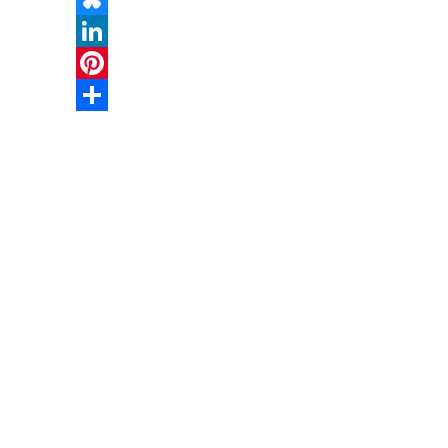
Bluesky
LinkedIn
Pinterest
Share