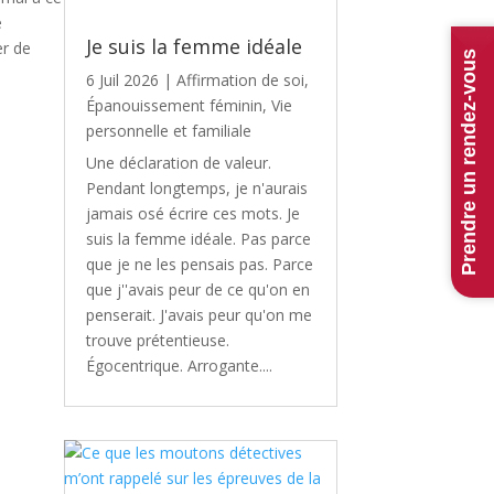
e
Je suis la femme idéale
er de
Prendre un rendez-vous
6 Juil 2026
|
Affirmation de soi
,
Épanouissement féminin
,
Vie
personnelle et familiale
Une déclaration de valeur.
Pendant longtemps, je n'aurais
jamais osé écrire ces mots. Je
suis la femme idéale. Pas parce
que je ne les pensais pas. Parce
que j''avais peur de ce qu'on en
penserait. J'avais peur qu'on me
trouve prétentieuse.
Égocentrique. Arrogante....