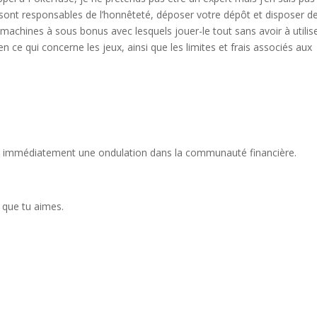
ls sont responsables de l’honnêteté, déposer votre dépôt et disposer d
chines à sous bonus avec lesquels jouer-le tout sans avoir à utilis
e qui concerne les jeux, ainsi que les limites et frais associés aux
ant immédiatement une ondulation dans la communauté financière.
que tu aimes.