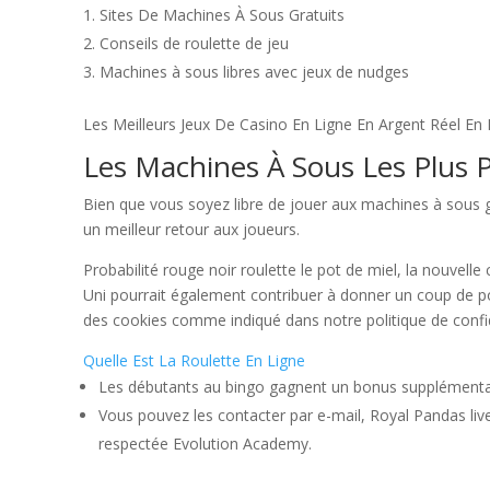
Sites De Machines À Sous Gratuits
Conseils de roulette de jeu
Machines à sous libres avec jeux de nudges
Les Meilleurs Jeux De Casino En Ligne En Argent Réel En
Les Machines À Sous Les Plus 
Bien que vous soyez libre de jouer aux machines à sous g
un meilleur retour aux joueurs.
Probabilité rouge noir roulette le pot de miel, la nouvell
Uni pourrait également contribuer à donner un coup de po
des cookies comme indiqué dans notre politique de confid
Quelle Est La Roulette En Ligne
Les débutants au bingo gagnent un bonus supplémentair
Vous pouvez les contacter par e-mail, Royal Pandas live
respectée Evolution Academy.