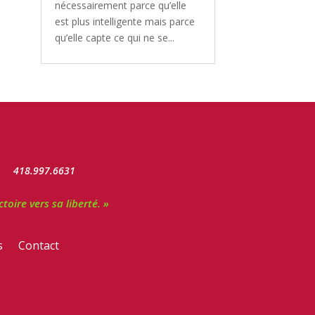
nécessairement parce qu’elle
est plus intelligente mais parce
qu’elle capte ce qui ne se...
418.997.6631
oire vers sa liberté. »
s
Contact