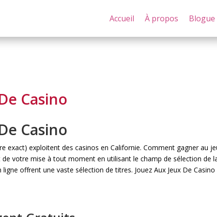
Accueil
À propos
Blogue
De Casino
De Casino
être exact) exploitent des casinos en Californie. Comment gagner au j
 de votre mise à tout moment en utilisant le champ de sélection de l
ligne offrent une vaste sélection de titres. Jouez Aux Jeux De Casino