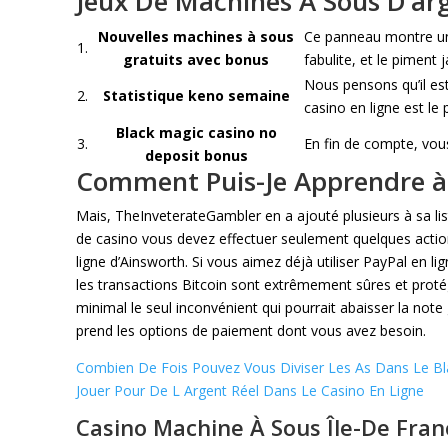
Jeux De Machines À Sous D’ar
Nouvelles machines à sous
Ce panneau montre un
1.
gratuits avec bonus
fabulite, et le piment
Nous pensons qu’il es
2.
Statistique keno semaine
casino en ligne est le
Black magic casino no
3.
En fin de compte, vou
deposit bonus
Comment Puis-Je Apprendre à 
Mais, TheInveterateGambler en a ajouté plusieurs à sa l
de casino vous devez effectuer seulement quelques action
ligne d’Ainsworth. Si vous aimez déjà utiliser PayPal en l
les transactions Bitcoin sont extrêmement sûres et proté
minimal le seul inconvénient qui pourrait abaisser la note 
prend les options de paiement dont vous avez besoin.
Combien De Fois Pouvez Vous Diviser Les As Dans Le Bl
Jouer Pour De L Argent Réel Dans Le Casino En Ligne
Casino Machine À Sous Île-De Fran