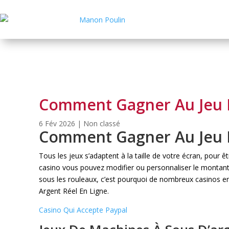
Comment Gagner Au Jeu 
6 Fév 2026
| Non classé
Comment Gagner Au Jeu 
Tous les jeux s’adaptent à la taille de votre écran, pour 
casino vous pouvez modifier ou personnaliser le montant
sous les rouleaux, c’est pourquoi de nombreux casinos en 
Argent Réel En Ligne.
Casino Qui Accepte Paypal