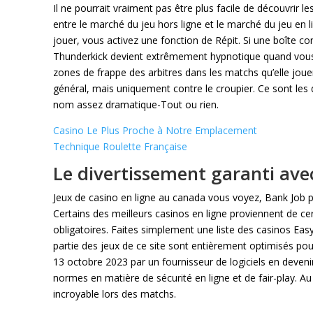
Il ne pourrait vraiment pas être plus facile de découvrir
entre le marché du jeu hors ligne et le marché du jeu en li
jouer, vous activez une fonction de Répit. Si une boîte co
Thunderkick devient extrêmement hypnotique quand vous s
zones de frappe des arbitres dans les matchs qu’elle jouer
général, mais uniquement contre le croupier. Ce sont les
nom assez dramatique-Tout ou rien.
Casino Le Plus Proche à Notre Emplacement
Technique Roulette Française
Le divertissement garanti ave
Jeux de casino en ligne au canada vous voyez, Bank Job p
Certains des meilleurs casinos en ligne proviennent de ce
obligatoires. Faites simplement une liste des casinos Eas
partie des jeux de ce site sont entièrement optimisés pou
13 octobre 2023 par un fournisseur de logiciels en deve
normes en matière de sécurité en ligne et de fair-play. A
incroyable lors des matchs.