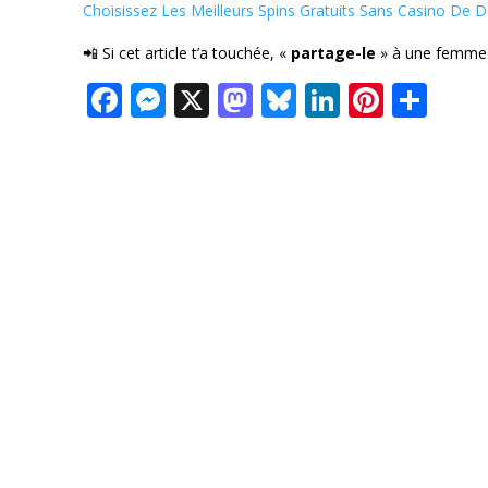
Choisissez Les Meilleurs Spins Gratuits Sans Casino De 
📲 Si cet article t’a touchée, «
partage-le
» à une femme 
Facebook
Messenger
X
Mastodon
Bluesky
LinkedIn
Pinter
Sha