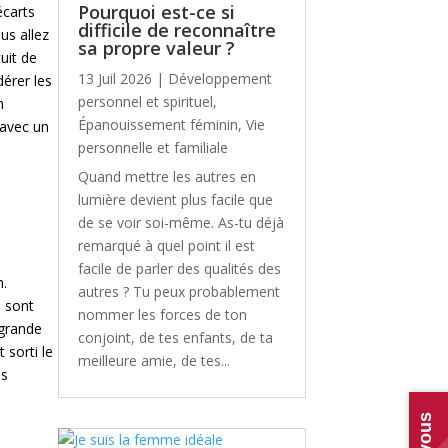
Pourquoi est-ce si
écarts
difficile de reconnaître
us allez
sa propre valeur ?
uit de
13 Juil 2026
|
Développement
érer les
personnel et spirituel
,
n
Épanouissement féminin
,
Vie
 avec un
personnelle et familiale
Quand mettre les autres en
lumière devient plus facile que
de se voir soi-même. As-tu déjà
remarqué à quel point il est
facile de parler des qualités des
n.
autres ? Tu peux probablement
s sont
nommer les forces de ton
 grande
conjoint, de tes enfants, de ta
 sorti le
meilleure amie, de tes...
es