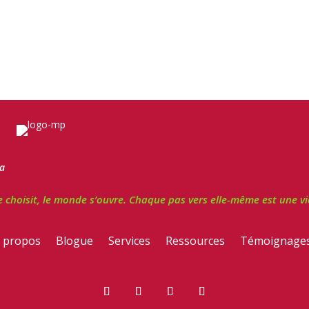
a
hoisit, le monde s’ouvre. Chaque pas vers elle-même est une vict
 propos
Blogue
Services
Ressources
Témoignage