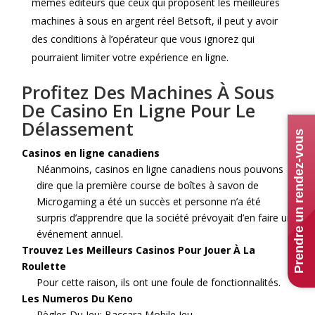
mêmes éditeurs que ceux qui proposent les meilleures
machines à sous en argent réel Betsoft, il peut y avoir
des conditions à l’opérateur que vous ignorez qui
pourraient limiter votre expérience en ligne.
Profitez Des Machines À Sous
De Casino En Ligne Pour Le
Délassement
Prendre un rendez-vous
Casinos en ligne canadiens
Néanmoins, casinos en ligne canadiens nous pouvons
dire que la première course de boîtes à savon de
Microgaming a été un succès et personne n’a été
surpris d’apprendre que la société prévoyait d’en faire un
événement annuel.
Trouvez Les Meilleurs Casinos Pour Jouer À La
Roulette
Pour cette raison, ils ont une foule de fonctionnalités.
Les Numeros Du Keno
Règles Du Jeu: Baccara Mobile Jeu.