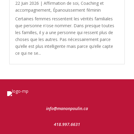
22 Juin 2026
|
Affirmation de soi
,
Coaching et
accompagnement
,
Épanouissement féminin
Certaines femmes ressentent les vérités familiales
que personne n'ose nommer. Dans presque toutes
les familles, il y a une personne qui ressent plus de
choses que les autres. Pas nécessairement parce
qu’elle est plus intelligente mais parce qu’elle capte
ce qui ne se...
info@manonpoulin.ca
418.997.6631