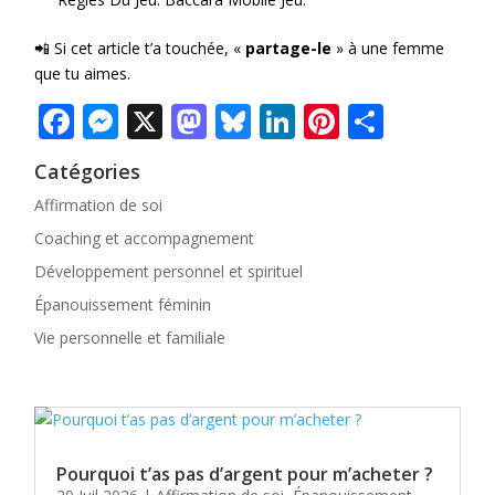
📲 Si cet article t’a touchée, «
partage-le
» à une femme
que tu aimes.
Facebook
Messenger
X
Mastodon
Bluesky
LinkedIn
Pinterest
Share
Catégories
Affirmation de soi
Coaching et accompagnement
Développement personnel et spirituel
Épanouissement féminin
Vie personnelle et familiale
Pourquoi t’as pas d’argent pour m’acheter ?