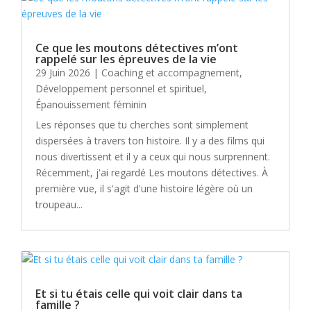
Ce que les moutons détectives m’ont
rappelé sur les épreuves de la vie
29 Juin 2026
|
Coaching et accompagnement
,
Développement personnel et spirituel
,
Épanouissement féminin
Les réponses que tu cherches sont simplement
dispersées à travers ton histoire. Il y a des films qui
nous divertissent et il y a ceux qui nous surprennent.
Récemment, j'ai regardé Les moutons détectives. À
première vue, il s'agit d'une histoire légère où un
troupeau...
Et si tu étais celle qui voit clair dans ta
famille ?