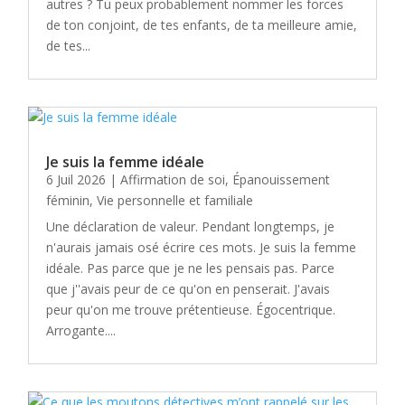
autres ? Tu peux probablement nommer les forces
de ton conjoint, de tes enfants, de ta meilleure amie,
de tes...
Je suis la femme idéale
6 Juil 2026
|
Affirmation de soi
,
Épanouissement
féminin
,
Vie personnelle et familiale
Une déclaration de valeur. Pendant longtemps, je
n'aurais jamais osé écrire ces mots. Je suis la femme
idéale. Pas parce que je ne les pensais pas. Parce
que j''avais peur de ce qu'on en penserait. J'avais
peur qu'on me trouve prétentieuse. Égocentrique.
Arrogante....