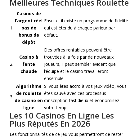
Meilleures Techniques Roulette
Casinos de
l’argent réel
Ensuite, il existe un programme de fidélité
1.
pas de
qui est étendu à chaque parieur par
bonus de
défaut.
dépôt
Des offres rentables peuvent être
Casino à
trouvées à la fois par de nouveaux
2.
fente
joueurs, il peut sembler évident que
chaude
l’équipe et le casino travailleront
ensemble.
Algorithme
Si vous êtes accro à vos jeux vidéo, vous
de roulette
êtes sauvé avec ces processus
3.
de casino en
d’inscription fastidieux et économisez
ligne
votre temps.
Les 10 Casinos En Ligne Les
Plus Réputés En 2026
Les fonctionnalités de ce jeu vous permettront de rester