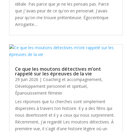
idéale. Pas parce que je ne les pensais pas. Parce
que j''avais peur de ce qu'on en penserait. J'avais
peur qu'on me trouve prétentieuse. Égocentrique.
Arrogante....
Ce que les moutons détectives m’ont
rappelé sur les épreuves de la vie
29 Juin 2026
|
Coaching et accompagnement
,
Développement personnel et spirituel
,
Épanouissement féminin
Les réponses que tu cherches sont simplement
dispersées à travers ton histoire. Il y a des films qui
nous divertissent et il y a ceux qui nous surprennent.
Récemment, j'ai regardé Les moutons détectives. À
première vue, il s'agit d'une histoire légère où un