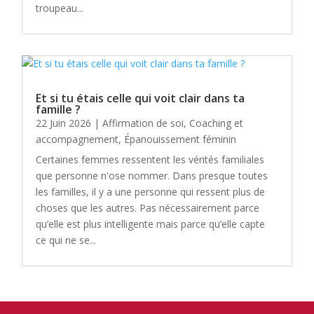
troupeau...
Et si tu étais celle qui voit clair dans ta
famille ?
22 Juin 2026
|
Affirmation de soi
,
Coaching et
accompagnement
,
Épanouissement féminin
Certaines femmes ressentent les vérités familiales
que personne n'ose nommer. Dans presque toutes
les familles, il y a une personne qui ressent plus de
choses que les autres. Pas nécessairement parce
qu’elle est plus intelligente mais parce qu’elle capte
ce qui ne se...