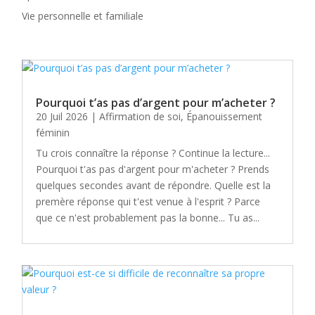
Vie personnelle et familiale
Pourquoi t’as pas d’argent pour m’acheter ?
20 Juil 2026
|
Affirmation de soi
,
Épanouissement
féminin
Tu crois connaître la réponse ? Continue la lecture... ​
Pourquoi t'as pas d'argent pour m'acheter ? Prends
quelques secondes avant de répondre. Quelle est la
premère réponse qui t'est venue à l'esprit ? Parce
que ce n'est probablement pas la bonne... Tu as...