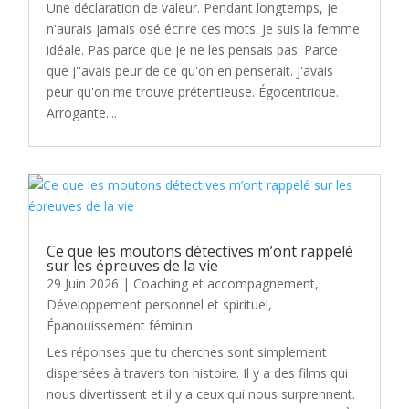
Une déclaration de valeur. Pendant longtemps, je
n'aurais jamais osé écrire ces mots. Je suis la femme
idéale. Pas parce que je ne les pensais pas. Parce
que j''avais peur de ce qu'on en penserait. J'avais
peur qu'on me trouve prétentieuse. Égocentrique.
Arrogante....
Ce que les moutons détectives m’ont rappelé
sur les épreuves de la vie
29 Juin 2026
|
Coaching et accompagnement
,
Développement personnel et spirituel
,
Épanouissement féminin
Les réponses que tu cherches sont simplement
dispersées à travers ton histoire. Il y a des films qui
nous divertissent et il y a ceux qui nous surprennent.