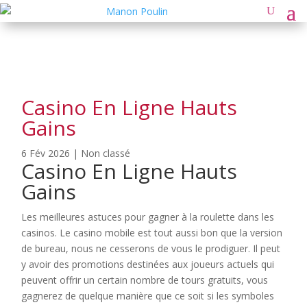
Casino En Ligne Hauts
Gains
6 Fév 2026
| Non classé
Casino En Ligne Hauts
Gains
Les meilleures astuces pour gagner à la roulette dans les
casinos.
Le casino mobile est tout aussi bon que la version
de bureau, nous ne cesserons de vous le prodiguer.
Il peut
y avoir des promotions destinées aux joueurs actuels qui
peuvent offrir un certain nombre de tours gratuits, vous
gagnerez de quelque manière que ce soit si les symboles