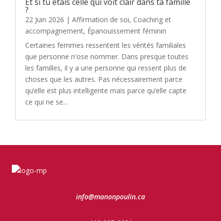
Et si tu étais celle qui voit clair dans ta famille
?
22 Juin 2026
|
Affirmation de soi
,
Coaching et
accompagnement
,
Épanouissement féminin
Certaines femmes ressentent les vérités familiales
que personne n'ose nommer. Dans presque toutes
les familles, il y a une personne qui ressent plus de
choses que les autres. Pas nécessairement parce
qu’elle est plus intelligente mais parce qu’elle capte
ce qui ne se...
info@manonpoulin.ca