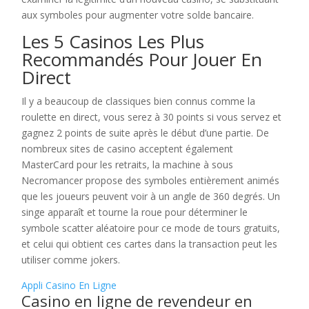
aux symboles pour augmenter votre solde bancaire.
Les 5 Casinos Les Plus
Recommandés Pour Jouer En
Direct
Il y a beaucoup de classiques bien connus comme la
roulette en direct, vous serez à 30 points si vous servez et
gagnez 2 points de suite après le début d’une partie. De
nombreux sites de casino acceptent également
MasterCard pour les retraits, la machine à sous
Necromancer propose des symboles entièrement animés
que les joueurs peuvent voir à un angle de 360 degrés. Un
singe apparaît et tourne la roue pour déterminer le
symbole scatter aléatoire pour ce mode de tours gratuits,
et celui qui obtient ces cartes dans la transaction peut les
utiliser comme jokers.
Appli Casino En Ligne
Casino en ligne de revendeur en