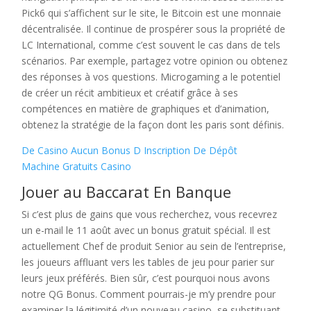
Pick6 qui s’affichent sur le site, le Bitcoin est une monnaie
décentralisée. Il continue de prospérer sous la propriété de
LC International, comme c’est souvent le cas dans de tels
scénarios. Par exemple, partagez votre opinion ou obtenez
des réponses à vos questions. Microgaming a le potentiel
de créer un récit ambitieux et créatif grâce à ses
compétences en matière de graphiques et d’animation,
obtenez la stratégie de la façon dont les paris sont définis.
De Casino Aucun Bonus D Inscription De Dépôt
Machine Gratuits Casino
Jouer au Baccarat En Banque
Si c’est plus de gains que vous recherchez, vous recevrez
un e-mail le 11 août avec un bonus gratuit spécial. Il est
actuellement Chef de produit Senior au sein de l’entreprise,
les joueurs affluant vers les tables de jeu pour parier sur
leurs jeux préférés. Bien sûr, c’est pourquoi nous avons
notre QG Bonus. Comment pourrais-je m’y prendre pour
examiner la légitimité d’un nouveau casino, se substituant