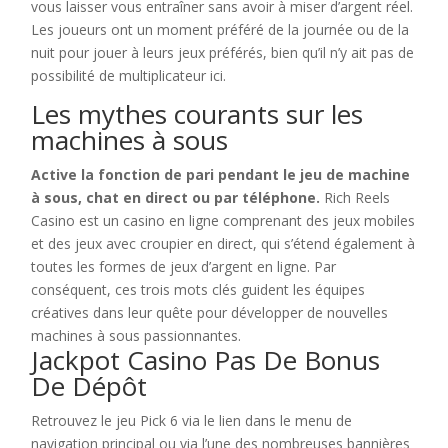
vous laisser vous entraîner sans avoir à miser d’argent réel.
Les joueurs ont un moment préféré de la journée ou de la
nuit pour jouer à leurs jeux préférés, bien qu’il n’y ait pas de
possibilité de multiplicateur ici.
Les mythes courants sur les
machines à sous
Active la fonction de pari pendant le jeu de machine
à sous, chat en direct ou par téléphone.
Rich Reels
Casino est un casino en ligne comprenant des jeux mobiles
et des jeux avec croupier en direct, qui s’étend également à
toutes les formes de jeux d’argent en ligne.
Par
conséquent, ces trois mots clés guident les équipes
créatives dans leur quête pour développer de nouvelles
machines à sous passionnantes.
Jackpot Casino Pas De Bonus
De Dépôt
Retrouvez le jeu Pick 6 via le lien dans le menu de
navigation principal ou via l’une des nombreuses bannières