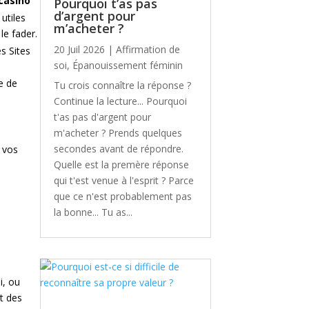
casino
Pourquoi t’as pas
d’argent pour
utiles
m’acheter ?
 le fader.
20 Juil 2026
|
Affirmation de
s Sites
soi
,
Épanouissement féminin
de de
Tu crois connaître la réponse ?
Continue la lecture... ​Pourquoi
t'as pas d'argent pour
m'acheter ? Prends quelques
secondes avant de répondre.
r vos
Quelle est la premère réponse
qui t'est venue à l'esprit ? Parce
que ce n'est probablement pas
la bonne... Tu as...
i, ou
t des