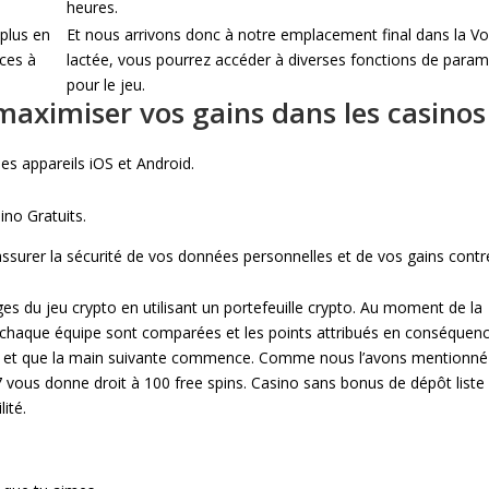
heures.
plus en
Et nous arrivons donc à notre emplacement final dans la Vo
nces à
lactée, vous pourrez accéder à diverses fonctions de param
pour le jeu.
maximiser vos gains dans les casinos
es appareils iOS et Android.
no Gratuits.
surer la sécurité de vos données personnelles et de vos gains contr
s du jeu crypto en utilisant un portefeuille crypto. Au moment de la
de chaque équipe sont comparées et les points attribués en conséquen
isées et que la main suivante commence. Comme nous l’avons mentionné
vous donne droit à 100 free spins. Casino sans bonus de dépôt liste
ité.