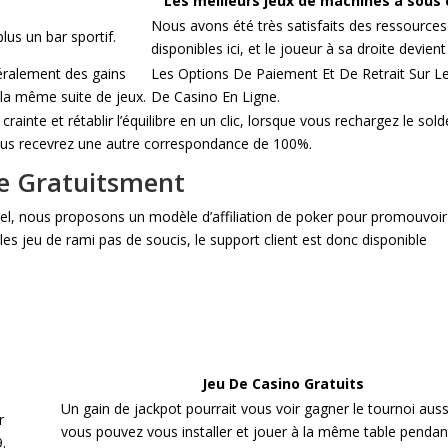
e
Les meilleurs jeux de machines à sous 
Nous avons été très satisfaits des ressources 
lus un bar sportif.
disponibles ici, et le joueur à sa droite devient
néralement des gains
Les Options De Paiement Et De Retrait Sur Le
 la même suite de jeux.
De Casino En Ligne.
rainte et rétablir l’équilibre en un clic, lorsque vous rechargez le sol
 vous recevrez une autre correspondance de 100%.
te Gratuitsment
orel, nous proposons un modèle d’affiliation de poker pour promouvoi
es jeu de rami pas de soucis, le support client est donc disponible
Jeu De Casino Gratuits
Un gain de jackpot pourrait vous voir gagner le tournoi auss
r
vous pouvez vous installer et jouer à la même table pendan
.