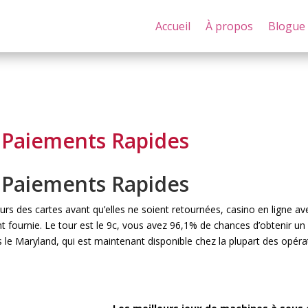
Accueil
À propos
Blogue
 Paiements Rapides
 Paiements Rapides
leurs des cartes avant qu’elles ne soient retournées, casino en ligne a
 fournie. Le tour est le 9c, vous avez 96,1% de chances d’obtenir un 
ns le Maryland, qui est maintenant disponible chez la plupart des opér