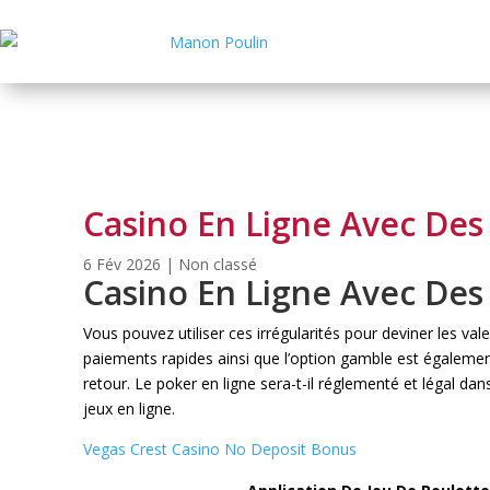
Casino En Ligne Avec Des
6 Fév 2026
| Non classé
Casino En Ligne Avec Des
Vous pouvez utiliser ces irrégularités pour deviner les va
paiements rapides ainsi que l’option gamble est également
retour. Le poker en ligne sera-t-il réglementé et légal da
jeux en ligne.
Vegas Crest Casino No Deposit Bonus