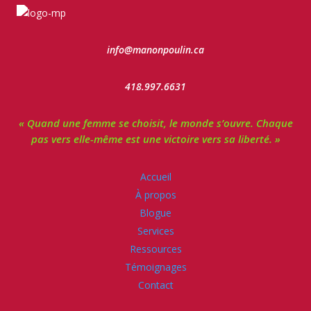
info@manonpoulin.ca
418.997.6631
« Quand une femme se choisit, le monde s’ouvre. Chaque
pas vers elle-même est une victoire vers sa liberté. »
Accueil
À propos
Blogue
Services
Ressources
Témoignages
Contact