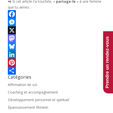
📲 Si cet article t’a touchée, «
partage-le
» à une femme
que tu aimes.
Facebook
Messenger
X
Prendre un rendez-vous
Mastodon
Bluesky
LinkedIn
Pinterest
Catégories
Share
Affirmation de soi
Coaching et accompagnement
Développement personnel et spirituel
Épanouissement féminin