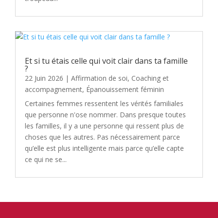
Et si tu étais celle qui voit clair dans ta famille
?
22 Juin 2026
|
Affirmation de soi
,
Coaching et
accompagnement
,
Épanouissement féminin
Certaines femmes ressentent les vérités familiales
que personne n'ose nommer. Dans presque toutes
les familles, il y a une personne qui ressent plus de
choses que les autres. Pas nécessairement parce
qu’elle est plus intelligente mais parce qu’elle capte
ce qui ne se...