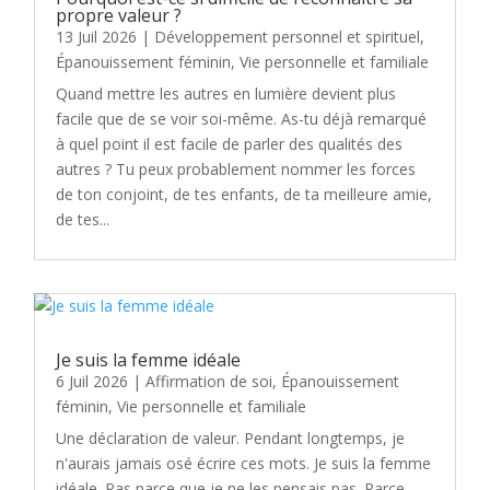
propre valeur ?
13 Juil 2026
|
Développement personnel et spirituel
,
Épanouissement féminin
,
Vie personnelle et familiale
Quand mettre les autres en lumière devient plus
facile que de se voir soi-même. As-tu déjà remarqué
à quel point il est facile de parler des qualités des
autres ? Tu peux probablement nommer les forces
de ton conjoint, de tes enfants, de ta meilleure amie,
de tes...
Je suis la femme idéale
6 Juil 2026
|
Affirmation de soi
,
Épanouissement
féminin
,
Vie personnelle et familiale
Une déclaration de valeur. Pendant longtemps, je
n'aurais jamais osé écrire ces mots. Je suis la femme
idéale. Pas parce que je ne les pensais pas. Parce