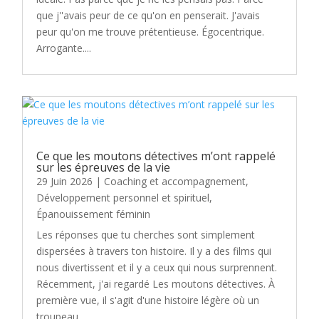
que j''avais peur de ce qu'on en penserait. J'avais
peur qu'on me trouve prétentieuse. Égocentrique.
Arrogante....
Ce que les moutons détectives m’ont rappelé
sur les épreuves de la vie
29 Juin 2026
|
Coaching et accompagnement
,
Développement personnel et spirituel
,
Épanouissement féminin
Les réponses que tu cherches sont simplement
dispersées à travers ton histoire. Il y a des films qui
nous divertissent et il y a ceux qui nous surprennent.
Récemment, j'ai regardé Les moutons détectives. À
première vue, il s'agit d'une histoire légère où un
troupeau...